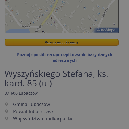
Przejdź na dużą mapę
Wstaw tę mapkę na swoją stronę
Przejdź na dużą mapę
Kreatorze map Targeo
Poznaj sposób na uporządkowanie bazy danych
adresowych
Wyszyńskiego Stefana, ks.
kard. 85 (ul)
37-600
Lubaczów
Gmina Lubaczów
Powiat lubaczowski
Województwo podkarpackie