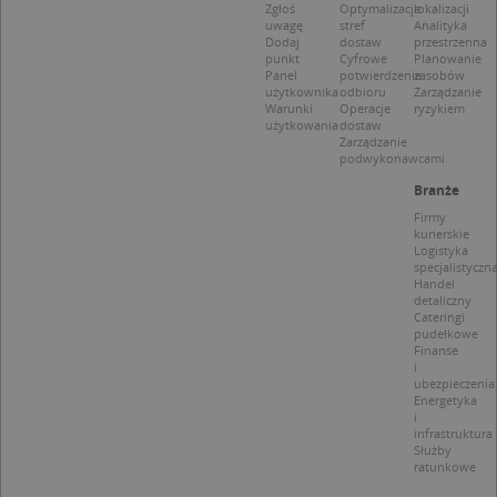
CookieScriptConsent
1 rok 1 miesiąc
Ten
CookieScript
Zgłoś
Optymalizacja
lokalizacji
jes
.targeo.pl
uwagę
stref
Analityka
prz
Dodaj
dostaw
przestrzenna
Coo
punkt
Cyfrowe
Planowanie
Scr
Panel
potwierdzenie
zasobów
zap
użytkownika
odbioru
Zarządzanie
pre
Warunki
Operacje
ryzykiem
dot
użytkowania
dostaw
zg
Zarządzanie
uży
podwykonawcami
pli
to 
Branże
aby
coo
Firmy
Scr
kurierskie
dzi
Logistyka
pop
specjalistyczn
Handel
U
.targeo.pl
1 rok
detaliczny
Cateringi
kloc
.www.targeo.pl
1 rok
pudełkowe
Finanse
i
ubezpieczenia
Energetyka
i
Nazwa
Provider
/
Domena
infrastruktura
Służby
Provider
/
Okres
Nazwa
Opis
ratunkowe
CrossDomainCookieScriptConsent_35
.crossdomain.cookie-
Domena
przechowywania
script.com