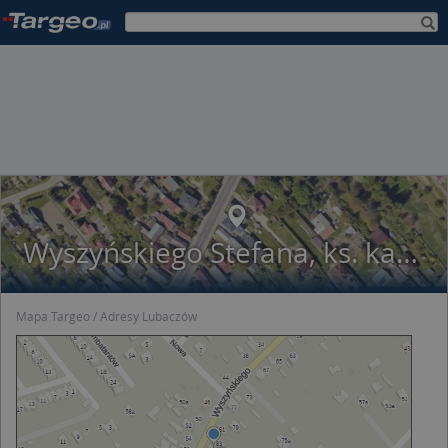
Wyszyńskiego Stefana, ks. kard. 85
Mapa Targeo
Adresy Lubaczów