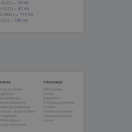
-822)
(→ 76 m)
eczne, aby baner
ie.
0-822)
(→ 87 m)
80-880)
(→ 115 m)
822)
(→ 196 m)
wywania
Opis
siąc
ytics do
mę Microsoft jako
awić za pomocą
niversal Analytics -
ie uważa się, że
ywanej usługi
soft, umożliwiając
zróżniania
Branże
Informacje
 losowo
irmy kurierskie
Oferty pracy
a. Jest on
tórego właścicielem
Logistyka
Pomoc
ie i służy do
wiedzającego witrynę
sesji i kampanii na
pecjalistyczna
Regulamin
andel detaliczny
Polityka prywatności
Cateringi pudełkowe
Kontakt
ck i zawiera
ą analityki
wy korzysta z
inanse i ubezpieczenia
Kontakt dla biznesu
o pomocy
 użytkownik
nergetyka i
Ustawienia plików
edzających i
tryny.
nfrastruktura
cookie
ie typu wzorzec, w
Służby ratunkowe
ria cyfr i liter, co
mę Microsoft jako
tawiającej plik