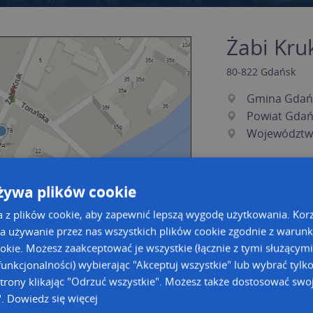
Żabi Kruk
80-822
Gdańsk
Gmina Gdań
Powiat Gdań
Województw
żywa plików cookie
a z plików cookie, aby zapewnić lepszą wygodę użytkowania. Korzy
a używanie przez nas wszystkich plików cookie zgodnie z warun
ookie. Możesz zaakceptować je wszystkie (łącznie z tymi służącymi
unkcjonalności) wybierając "Akceptuj wszystkie" lub wybrać tylk
a dużą mapę
a dużą mapę
trony klikając "Odrzuć wszystkie". Możesz także dostosować swoj
".
Dowiedz się więcej
acja tras dla Twojej branży
Kreatorze map Targeo