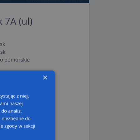
 7A (ul)
sk
sk
o pomorskie
×
stając z niej,
kami naszej
 do analiz,
o niezbędne do
e zgody w sekcji