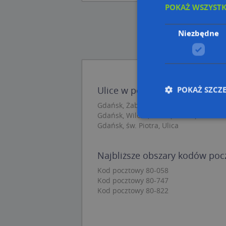
POKAŻ WSZYST
Niezbędne
POKAŻ SZCZ
Ulice w pobliżu
Gdańsk, Żabi Kruk, Ulica (80-822)
Gdańsk, Wilcza, Ulica (80-822)
Gdańsk, św. Piotra, Ulica
Nie
Najbliższe obszary kodów po
Niezbędne pliki cook
zarządzanie kontem. 
Kod pocztowy 80-058
Kod pocztowy 80-747
Nazwa
Kod pocztowy 80-822
APPSESSID
CookieScriptConse