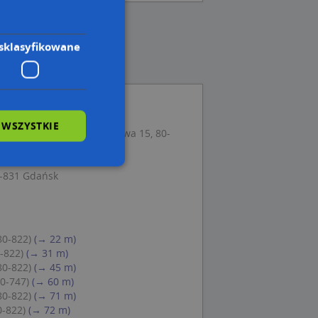
sklasyfikowane
 WSZYSTKIE
Muzioł Barbara, ul. Okopowa 15, 80-
 80-748 Gdansk
0-831 Gdańsk
wane
owanie użytkownika i
j.
80-822)
(→ 22 m)
-822)
(→ 31 m)
80-822)
(→ 45 m)
80-747)
(→ 60 m)
80-822)
(→ 71 m)
 Cookie-Script.com
0-822)
(→ 72 m)
ch zgody