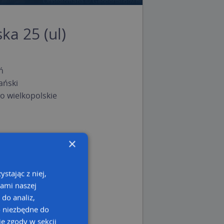
ka 25 (ul)
ń
ański
 wielkopolskie
×
stając z niej,
kami naszej
 do analiz,
o niezbędne do
e zgody w sekcji