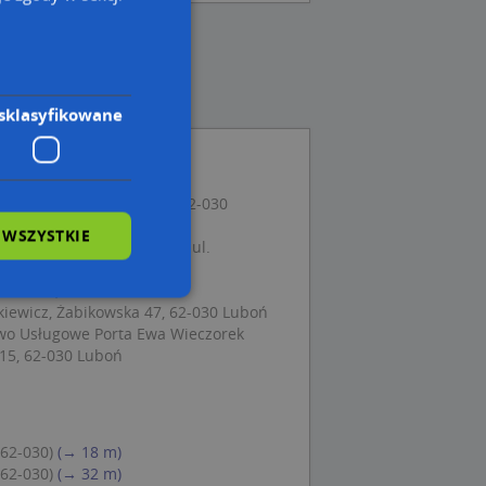
sklasyfikowane
mania, ul. Wschodnia 5, 62-030
 WSZYSTKIE
 Techniki Dentystycznej, ul.
62-030 Luboń
hodnia 9, 62-030 Luboń
iewicz, Żabikowska 47, 62-030 Luboń
wo Usługowe Porta Ewa Wieczorek
wane
 15, 62-030 Luboń
owanie użytkownika i
j.
(62-030)
(→ 18 m)
(62-030)
(→ 32 m)