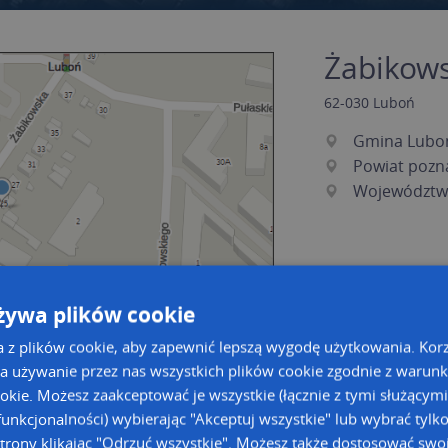
Żabikows
62-030
Luboń
Gmina Lubo
Powiat pozn
Województwo
żywa plików cookie
a z plików cookie, aby zapewnić lepszą wygodę użytkowania. Korzy
a używanie przez nas wszystkich plików cookie zgodnie z warun
ookie. Możesz zaakceptować je wszystkie (łącznie z tymi służącymi
a dużą mapę
a dużą mapę
unkcjonalności) wybierając "Akceptuj wszystkie" lub wybrać tylk
owanie bazy danych adresowych
trony klikając "Odrzuć wszystkie". Możesz także dostosować swoj
Kreatorze map Targeo