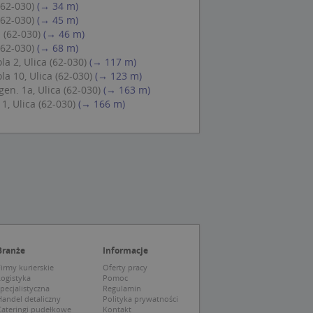
(62-030)
(→ 34 m)
 Cookie-Script.com
(62-030)
(→ 45 m)
ch zgody
 (62-030)
(→ 46 m)
eczne, aby baner
ie.
(62-030)
(→ 68 m)
 2, Ulica (62-030)
(→ 117 m)
a 10, Ulica (62-030)
(→ 123 m)
en. 1a, Ulica (62-030)
(→ 163 m)
, Ulica (62-030)
(→ 166 m)
wywania
Opis
siąc
ytics do
mę Microsoft jako
awić za pomocą
niversal Analytics -
ie uważa się, że
ywanej usługi
soft, umożliwiając
zróżniania
 losowo
a. Jest on
tórego właścicielem
Branże
Informacje
ie i służy do
wiedzającego witrynę
sesji i kampanii na
irmy kurierskie
Oferty pracy
Logistyka
Pomoc
ck i zawiera
pecjalistyczna
Regulamin
ą analityki
wy korzysta z
andel detaliczny
Polityka prywatności
o pomocy
 użytkownik
Cateringi pudełkowe
Kontakt
edzających i
tryny.