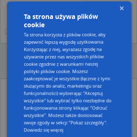
×
Ta strona używa plików
cookie
Ta strona korzysta z plików cookie, aby
zapewnić lepszą wygodę użytkowania.
Korzystając z niej, wyrażasz zgodę na
używanie przez nas wszystkich plików
cookie zgodnie z warunkami naszej
polityki plików cookie. Możesz
zaakceptować je wszystkie (łącznie z tymi
służącymi do analiz, marketingu oraz
funkcjonalności) wybierając "Akceptuj
Ulice w pobliżu
wszystkie" lub wybrać tylko niezbędne do
Chełm, Zawadówka, Ulica (22-100)
funkcjonowania strony klikając "Odrzuć
Chełm, Jana Pawła II, Plac (22-100)
wszystkie". Możesz także dostosować
Chełm, Szarych Szeregów, Ulica (22-100)
swoje zgody w sekcji "Pokaż szczegóły".
Najbliższe obszary kodów pocztowych
Dowiedz się więcej
Kod pocztowy 22-100