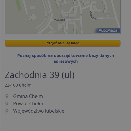
Przejdź na dużą mapę
Wstaw tę mapkę na swoją stronę
Przejdź na dużą mapę
Kreatorze map Targeo
Poznaj sposób na uporządkowanie bazy danych
adresowych
Zachodnia 39 (ul)
22-100
Chełm
Gmina Chełm
Powiat Chełm
Województwo lubelskie