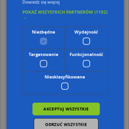
Dowiedz się więcej
Punkty w pobliżu
POKAŻ WSZYSTKICH PARTNERÓW
(1192)
→
Indywidualna Praktyka Lekarska Hubert Zawalski,
Zachodnia 29, 22-100 Chełm
Aleksandra Litwin - Działalność Gospodarcza,
Niezbędne
Wydajność
Zachodnia 27, 22-100 Chełm
Pokoje gościnne Kumowa Dolina, ul. Podgórze 47, 22-
100 Chełm
Pewne auto, Podgórze 43, 22-100 Chełm
Targetowanie
Funkcjonalność
Adresy w pobliżu
Chełm, Zachodnia 37, Ulica (22-100)
(→ 56 m)
Niesklasyfikowane
Chełm, Zachodnia 43, Ulica (22-100)
(→ 69 m)
Chełm, Zachodnia 47, Ulica (22-100)
(→ 80 m)
Chełm, Zachodnia 411, Ulica (22-100)
(→ 90 m)
Chełm, Zachodnia 49, Ulica (22-100)
(→ 92 m)
Chełm, Zachodnia 41, Ulica (22-100)
(→ 112 m)
Chełm, Zachodnia 31, Ulica (22-100)
(→ 117 m)
AKCEPTUJ WSZYSTKIE
Chełm, Zachodnia 33, Ulica (22-100)
(→ 122 m)
Chełm, Zachodnia 35, Ulica (22-100)
(→ 123 m)
ODRZUĆ WSZYSTKIE
Chełm, Synów Pułku 5, Ulica (22-100)
(→ 230 m)