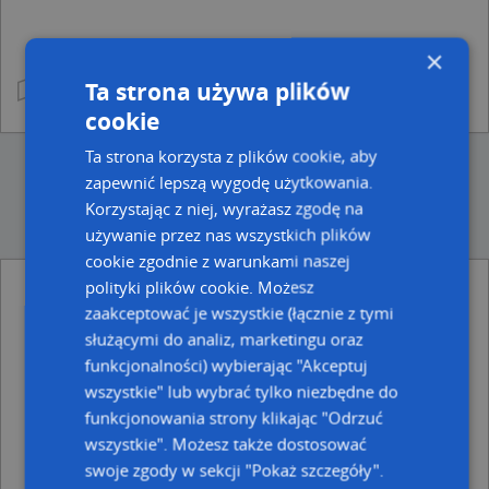
×
Ta strona używa plików
cookie
Ta strona korzysta z plików cookie, aby
zapewnić lepszą wygodę użytkowania.
Korzystając z niej, wyrażasz zgodę na
używanie przez nas wszystkich plików
cookie zgodnie z warunkami naszej
polityki plików cookie. Możesz
Ulice w pobliżu
zaakceptować je wszystkie (łącznie z tymi
służącymi do analiz, marketingu oraz
Chełm, Szarych Szeregów, Ulica (22-100)
funkcjonalności) wybierając "Akceptuj
Chełm, Zachodnia, Ulica (22-100)
Chełm, Jana Pawła II, Plac (22-100)
wszystkie" lub wybrać tylko niezbędne do
funkcjonowania strony klikając "Odrzuć
Najbliższe obszary kodów pocztowych
wszystkie". Możesz także dostosować
Kod pocztowy 22-100
swoje zgody w sekcji "Pokaż szczegóły".
Kod pocztowy 22-151