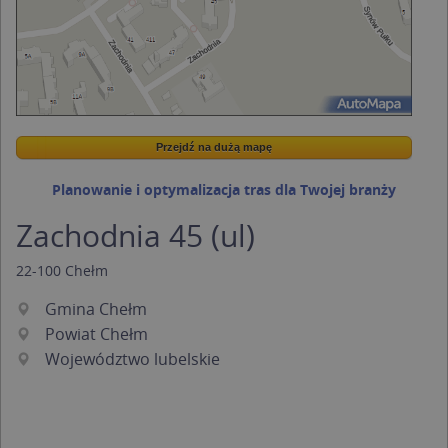
Przejdź na dużą mapę
Wstaw tę mapkę na swoją stronę
Przejdź na dużą mapę
Kreatorze map Targeo
Planowanie i optymalizacja tras dla Twojej branży
Zachodnia 45 (ul)
22-100
Chełm
Gmina Chełm
Powiat Chełm
Województwo lubelskie