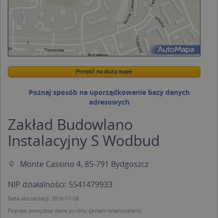
Przejdź na dużą mapę
Wstaw tę mapkę na swoją stronę
Przejdź na dużą mapę
Kreatorze map Targeo
Poznaj sposób na uporządkowanie bazy danych
adresowych
Zakład Budowlano
Instalacyjny S Wodbud
Monte Cassino 4, 85-791 Bydgoszcz
NIP działalności: 5541479933
Data aktualizacji: 2016-11-08
Popraw powyższe dane punktu (jestem właścicielem).