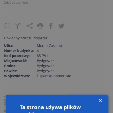
Zgłoś do usunięcia
Dokładny adresu dojazdu:
Ulica:
Monte Cassino
Numer budynku:
4
Kod pocztowy:
85-791
Miejscowość:
Bydgoszcz
Gmina:
Bydgoszcz
Powiat:
Bydgoszcz
Województwo:
kujawsko-pomorskie
Zgodnie z Rozporządzeniem PE i Rady (UE) o Ochronie Danych Osobowych
×
Administratorem (RODO), administratorem danych jest AutoMapa sp. z o.o.
(Operator) z siedzibą w Warszawie przy ulicy Domaniewskiej 37.
Ta strona używa plików
Operator przetwarza dane osobowe w celu: