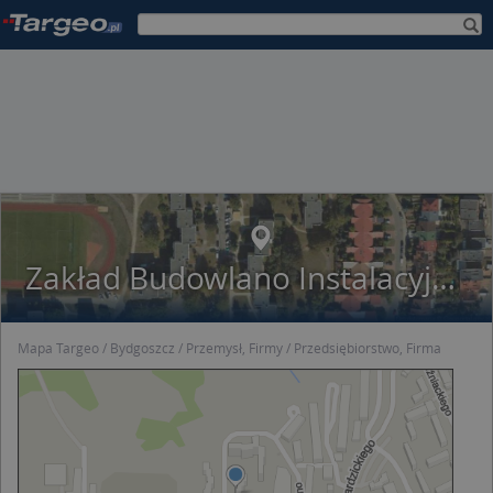
Zakład Budowlano Instalacyjny S Wodbud
Mapa Targeo
Bydgoszcz
Przemysł, Firmy
Przedsiębiorstwo, Firma