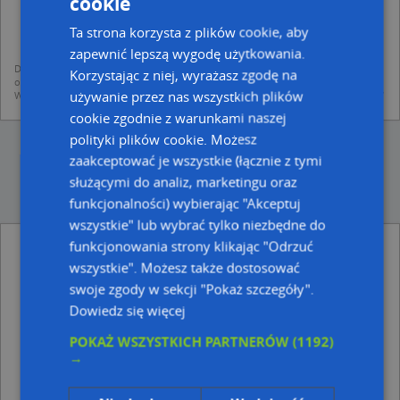
cookie
dodania ich do bazy Targeo oraz publikacji w wyszukiwarce firm i na
mapach (art. 6 ust. 1 lit. f RODO)
Ta strona korzysta z plików cookie, aby
udostępniania danych o firmach partnerom biznesowym operatora (art.
6 ust. 1 lit. f RODO)
zapewnić lepszą wygodę użytkowania.
Dane pochodzą z publicznych baz CEIDG, GUS, REGON, z firmowych stron www
Korzystając z niej, wyrażasz zgodę na
oraz od podmiotów zewnętrznych.
używanie przez nas wszystkich plików
Więcej informacji dot. RODO:
http://regulamin.automapa.pl/odo_przetwarzanie/
cookie zgodnie z warunkami naszej
polityki plików cookie. Możesz
zaakceptować je wszystkie (łącznie z tymi
służącymi do analiz, marketingu oraz
funkcjonalności) wybierając "Akceptuj
wszystkie" lub wybrać tylko niezbędne do
funkcjonowania strony klikając "Odrzuć
Zakład Budowlano Instalacyjny S Wodbud -
inne Przemysł, Firmy w pobliżu
wszystkie". Możesz także dostosować
swoje zgody w sekcji "Pokaż szczegóły".
Andrzej Znaniecki, Monte Cassino 4, 85-791 Bydgoszcz
Dowiedz się więcej
Indywidualna Specjalistyczna Praktyka Lekarska
Grażyna Maria Jóźwicka, Monte Cassino 22, 85-791
POKAŻ WSZYSTKICH PARTNERÓW
(1192)
Bydgoszcz
→
Fordońska Spółdzielnia Mieszkaniowa, ul. gen.
Franciszka Kleeberga 2, 85-791 Bydgoszcz