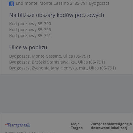
Endimonte, Monte Cassino 2, 85-791 Bydgoszcz
Niezbędne
Wydajność
Targetowanie
Funkcjonalność
Niesklasyfikowane
Najbliższe obszary kodów pocztowych
Kod pocztowy 85-790
Niezbędne pliki cookie umożliwiają korzystanie z
podstawowych funkcji strony internetowej, takich
Kod pocztowy 85-796
jak logowanie użytkownika i zarządzanie kontem.
Kod pocztowy 85-791
Bez niezbędnych plików cookie nie można
prawidłowo korzystać ze strony internetowej.
Ulice w pobliżu
Provider
/
Okres
Nazwa
Opi
Bydgoszcz, Monte Cassino, Ulica (85-791)
Domena
przechowywania
Bydgoszcz, Brzóski Stanisława, ks., Ulica (85-791)
APPSESSID
.targeo.pl
Sesja
Bydgoszcz, Żychonia Jana Henryka, mjr., Ulica (85-791)
CookieScriptConsent
1 rok 1 miesiąc
Ten
CookieScript
jes
.targeo.pl
prz
Coo
Scr
zap
pre
dot
zg
uży
pli
to 
aby
Moje
Zarządzanie
Inteligencja
coo
Targeo
dostawami
lokalizacji
Scr