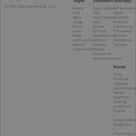
Targeo
dostawami
lokalizacji
Niezbędne
Wydajność
Targetowanie
© 2003-2026 AutoMapa Sp. z o.o.
Kreator
Optymalizacja
Geokodowani
map
trasy
Wybór
Funkcjonalność
Niesklasyfikowane
Zgłoś
Optymalizacja
lokalizacji
uwagę
stref
Analityka
Niezbędne pliki cookie umożliwiają korzystanie z
Dodaj
dostaw
przestrzenna
podstawowych funkcji strony internetowej, takich
punkt
Cyfrowe
Planowanie
Panel
potwierdzenie
zasobów
jak logowanie użytkownika i zarządzanie kontem.
użytkownika
odbioru
Zarządzanie
Bez niezbędnych plików cookie nie można
Warunki
Operacje
ryzykiem
prawidłowo korzystać ze strony internetowej.
użytkowania
dostaw
Zarządzanie
Provider
/
Okres
Nazwa
Opi
podwykonawcami
Domena
przechowywania
Branże
APPSESSID
.targeo.pl
Sesja
Firmy
CookieScriptConsent
1 rok 1 miesiąc
Ten
CookieScript
kurierskie
jes
.targeo.pl
Logistyka
prz
specjalistyczn
Coo
Handel
Scr
detaliczny
zap
Cateringi
pre
pudełkowe
dot
Finanse
zg
uży
i
pli
ubezpieczenia
to 
Energetyka
aby
i
coo
infrastruktura