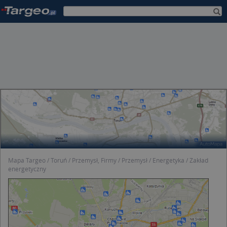
Mapa Targeo
Toruń
Przemysł, Firmy
Przemysł
Energetyka
Zakład
energetyczny