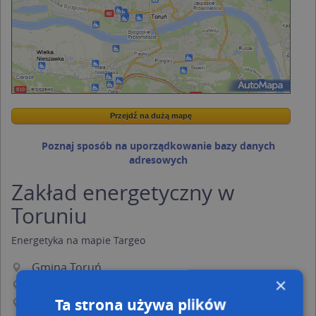
Przejdź na dużą mapę
Wstaw tę mapkę na swoją stronę
Przejdź na dużą mapę
Kreatorze map Targeo
Poznaj sposób na uporządkowanie bazy danych
adresowych
Zakład energetyczny w
Toruniu
Energetyka
na mapie Targeo
Gmina Toruń
×
Powiat Toruń
Ta strona używa plików
Województwo kujawsko-pomorskie