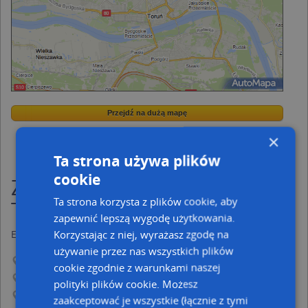
Przejdź na dużą mapę
Wstaw tę mapkę na swoją stronę
Przejdź na dużą mapę
Kreatorze map Targeo
×
Poznaj sposób na uporządkowanie bazy danych
adresowych
Ta strona używa plików
cookie
Zakład sieci cieplnej w
Ta strona korzysta z plików cookie, aby
Toruniu
zapewnić lepszą wygodę użytkowania.
Korzystając z niej, wyrażasz zgodę na
Energetyka
na mapie Targeo
używanie przez nas wszystkich plików
Gmina Toruń
cookie zgodnie z warunkami naszej
Powiat Toruń
polityki plików cookie. Możesz
Województwo kujawsko-pomorskie
zaakceptować je wszystkie (łącznie z tymi