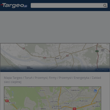
Mapa Targeo
Toruń
Przemysł, Firmy
Przemysł
Energetyka
Zakład
sieci cieplnej