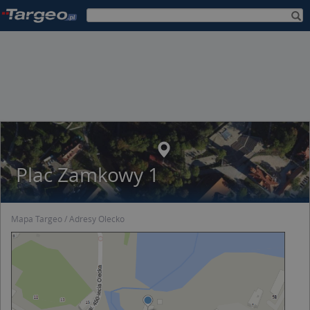
Plac Zamkowy 1
Mapa Targeo
Adresy Olecko