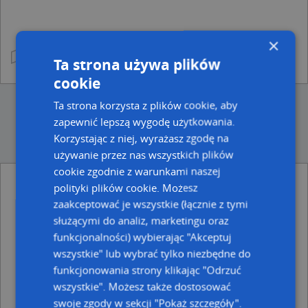
×
Ta strona używa plików
cookie
Ta strona korzysta z plików cookie, aby
zapewnić lepszą wygodę użytkowania.
Korzystając z niej, wyrażasz zgodę na
używanie przez nas wszystkich plików
cookie zgodnie z warunkami naszej
polityki plików cookie. Możesz
Ulice w pobliżu
zaakceptować je wszystkie (łącznie z tymi
Olecko, Zamkowy, Plac (19-400)
służącymi do analiz, marketingu oraz
Olecko, 450-lecia Olecka, Aleja (19-400)
funkcjonalności) wybierając "Akceptuj
Olecko, Pawłowskiego Janusza, Ulica (19-400)
wszystkie" lub wybrać tylko niezbędne do
funkcjonowania strony klikając "Odrzuć
Najbliższe obszary kodów pocztowych
wszystkie". Możesz także dostosować
Kod pocztowy 19-400
swoje zgody w sekcji "Pokaż szczegóły".
Kod pocztowy 19-404