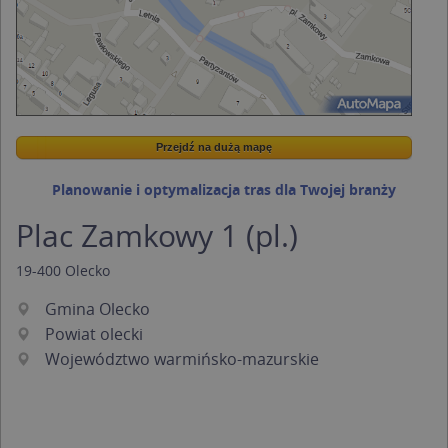
Przejdź na dużą mapę
Wstaw tę mapkę na swoją stronę
Przejdź na dużą mapę
Kreatorze map Targeo
Planowanie i optymalizacja tras dla Twojej branży
Plac Zamkowy 1 (pl.)
19-400
Olecko
Gmina Olecko
Powiat olecki
Województwo warmińsko-mazurskie