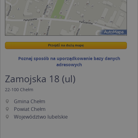
Przejdź na dużą mapę
Wstaw tę mapkę na swoją stronę
Przejdź na dużą mapę
Kreatorze map Targeo
Poznaj sposób na uporządkowanie bazy danych
adresowych
Zamojska 18 (ul)
22-100
Chełm
Gmina Chełm
Powiat Chełm
Województwo lubelskie