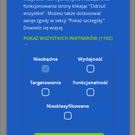
Kod pocztowy 00-830
funkcjonowania strony klikając "Odrzuć
Kod pocztowy 00-815
wszystkie". Możesz także dostosować
swoje zgody w sekcji "Pokaż szczegóły".
Najbliższe przystanki
Dowiedz się więcej
Przystanek Norblin 05
POKAŻ WSZYSTKICH PARTNERÓW
(1192)
Przystanek Sienna 02
→
Przystanek Norblin 01
Punkty w pobliżu
Niezbędne
Wydajność
Elektro Amer Net, Żelazna 41, 00-836 Warszawa
Świat Rajstop - rajstopy - sklep Warszawa, Żelazna
43A, 00-836 Warszawa
Targetowanie
Funkcjonalność
Orangetheory Fitness Fabryka Norblina, Żelazna
51/53, 00-841 Warszawa
Mikołaj Krzyżek DDC Drewdom, Pereca Icchaka Lejba
13/19, 00-849 Warszawa
Niesklasyfikowane
Adresy w pobliżu
Warszawa, Pańska 67, Ulica (00-830)
(→ 27 m)
Warszawa, Pańska 37, Ulica (00-124)
(→ 46 m)
Warszawa, Pańska 72, Ulica (00-830)
(→ 47 m)