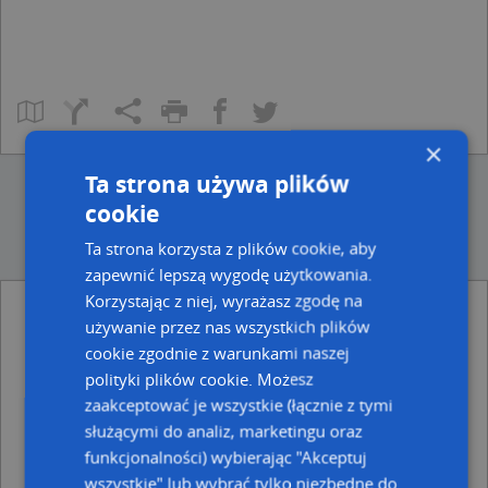
×
Ta strona używa plików
cookie
Ta strona korzysta z plików cookie, aby
zapewnić lepszą wygodę użytkowania.
Korzystając z niej, wyrażasz zgodę na
używanie przez nas wszystkich plików
Ulice w pobliżu
cookie zgodnie z warunkami naszej
Warszawa, Pańska, Ulica (00-124)
polityki plików cookie. Możesz
Warszawa, Sienna, Ulica (00-121)
zaakceptować je wszystkie (łącznie z tymi
Warszawa, Twarda, Ulica (00-105)
służącymi do analiz, marketingu oraz
Najbliższe obszary kodów pocztowych
funkcjonalności) wybierając "Akceptuj
wszystkie" lub wybrać tylko niezbędne do
Kod pocztowy 00-834