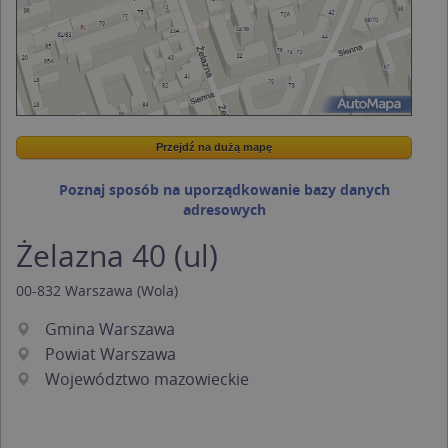
Przejdź na dużą mapę
Wstaw tę mapkę na swoją stronę
Przejdź na dużą mapę
Kreatorze map Targeo
Poznaj sposób na uporządkowanie bazy danych
adresowych
Żelazna 40 (ul)
00-832
Warszawa
(Wola)
Gmina Warszawa
Powiat Warszawa
Województwo mazowieckie