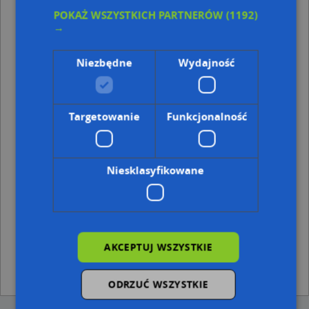
Punkty w pobliżu
POKAŻ WSZYSTKICH PARTNERÓW
(1192)
→
Dawid Ryski Pinata Unique, ul. Michała Heidenreicha
Kruka 2, 24-100 Puławy
Cezar, ul. Władysława Reymonta 1A, 24-100 Puławy
Niezbędne
Wydajność
Paczkomat InPost PUL03N, Kochanowskiego 4, 24-100
Puławy
Kolporter, Wojska Polskiego 7a, 24-100 Puławy
Targetowanie
Funkcjonalność
Adresy w pobliżu
Puławy, Żeromskiego Stefana 1b, Ulica (24-100)
(→ 19 m)
Puławy, Żeromskiego Stefana 3a, Ulica (24-100)
(→ 24 m)
Niesklasyfikowane
Puławy, Żeromskiego Stefana 1a, Ulica (24-100)
(→ 26 m)
Puławy, Partyzantów 32, Aleja (24-100)
(→ 31 m)
Puławy, Partyzantów 32a, Aleja (24-100)
(→ 35 m)
Puławy, Żeromskiego Stefana 6a, Ulica (24-100)
(→ 36 m)
Puławy, Żeromskiego Stefana 5, Ulica (24-100)
(→ 37 m)
Puławy, Żeromskiego Stefana 4b, Ulica (24-100)
(→ 38 m)
AKCEPTUJ WSZYSTKIE
Puławy, Żeromskiego Stefana 4a, Ulica (24-100)
(→ 43 m)
Puławy, Partyzantów 36, Aleja (24-100)
(→ 58 m)
ODRZUĆ WSZYSTKIE