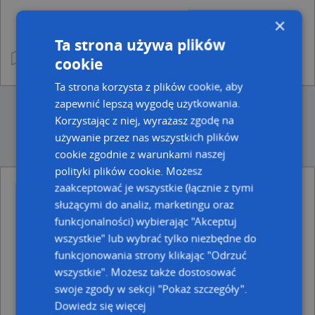
×
Ta strona używa plików
cookie
Ta strona korzysta z plików cookie, aby
zapewnić lepszą wygodę użytkowania.
Korzystając z niej, wyrażasz zgodę na
używanie przez nas wszystkich plików
cookie zgodnie z warunkami naszej
polityki plików cookie. Możesz
zaakceptować je wszystkie (łącznie z tymi
Ulice w pobliżu
służącymi do analiz, marketingu oraz
funkcjonalności) wybierając "Akceptuj
Puławy, Żeromskiego Stefana, Ulica (24-100)
Puławy, Sowińskiego Józefa, gen., Ulica (24-100)
wszystkie" lub wybrać tylko niezbędne do
Puławy, Heidenreicha Kruka Michała, Ulica (24-100)
funkcjonowania strony klikając "Odrzuć
wszystkie". Możesz także dostosować
Najbliższe obszary kodów pocztowych
swoje zgody w sekcji "Pokaż szczegóły".
Kod pocztowy 24-100
Dowiedz się więcej