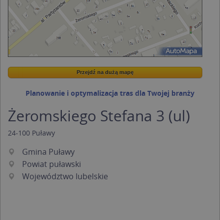
Przejdź na dużą mapę
Wstaw tę mapkę na swoją stronę
Przejdź na dużą mapę
Kreatorze map Targeo
Planowanie i optymalizacja tras dla Twojej branży
Żeromskiego Stefana 3 (ul)
24-100
Puławy
Gmina Puławy
Powiat puławski
Województwo lubelskie