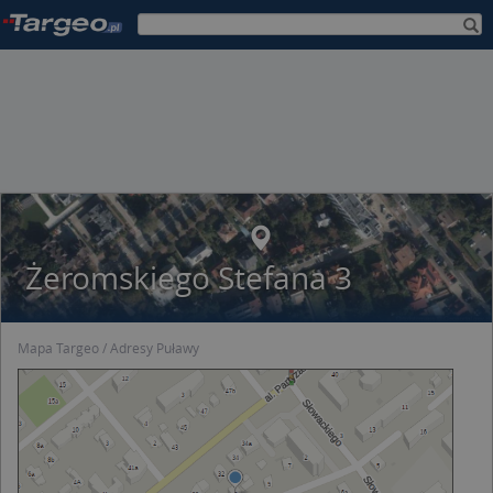
Żeromskiego Stefana 3
Mapa Targeo
Adresy Puławy