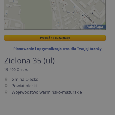
Przejdź na dużą mapę
Wstaw tę mapkę na swoją stronę
Przejdź na dużą mapę
Kreatorze map Targeo
Planowanie i optymalizacja tras dla Twojej branży
Zielona 35 (ul)
19-400
Olecko
Gmina Olecko
Powiat olecki
Województwo warmińsko-mazurskie