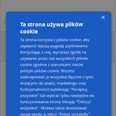
×
Ta strona używa plików
cookie
Ta strona korzysta z plików cookie, aby
zapewnić lepszą wygodę użytkowania.
Korzystając z niej, wyrażasz zgodę na
używanie przez nas wszystkich plików
cookie zgodnie z warunkami naszej
polityki plików cookie. Możesz
Ulice w pobliżu
zaakceptować je wszystkie (łącznie z tymi
Olecko, Sokola, Ulica (19-400)
służącymi do analiz, marketingu oraz
Olecko, Kopernika Mikołaja, Ulica (19-400)
funkcjonalności) wybierając "Akceptuj
Olecko, Słowiańska, Ulica (19-400)
wszystkie" lub wybrać tylko niezbędne do
funkcjonowania strony klikając "Odrzuć
Najbliższe obszary kodów pocztowych
wszystkie". Możesz także dostosować
Kod pocztowy 19-400
swoje zgody w sekcji "Pokaż szczegóły".
Kod pocztowy 19-404