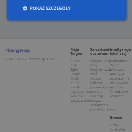
POKAŻ SZCZEGÓŁY
Niezbędne
Wydajność
Targetowanie
Funkcjonalność
Niesklasyfikowane
Moje
Zarządzanie
Inteligencja
Niezbędne pliki cookie umożliwiają korzystanie z
Targeo
dostawami
lokalizacji
podstawowych funkcji strony internetowej, takich
© 2003-2026 AutoMapa Sp. z o.o.
Kreator
Optymalizacja
Geokodowani
jak logowanie użytkownika i zarządzanie kontem.
map
trasy
Wybór
Bez niezbędnych plików cookie nie można
Zgłoś
Optymalizacja
lokalizacji
prawidłowo korzystać ze strony internetowej.
uwagę
stref
Analityka
Dodaj
dostaw
przestrzenna
Provider
/
Okres
Nazwa
Opi
punkt
Cyfrowe
Planowanie
Domena
przechowywania
Panel
potwierdzenie
zasobów
użytkownika
odbioru
Zarządzanie
APPSESSID
.targeo.pl
Sesja
Warunki
Operacje
ryzykiem
użytkowania
dostaw
CookieScriptConsent
1 rok 1 miesiąc
Ten
CookieScript
Zarządzanie
jes
.targeo.pl
podwykonawcami
prz
Coo
Branże
Scr
zap
Firmy
pre
kurierskie
dot