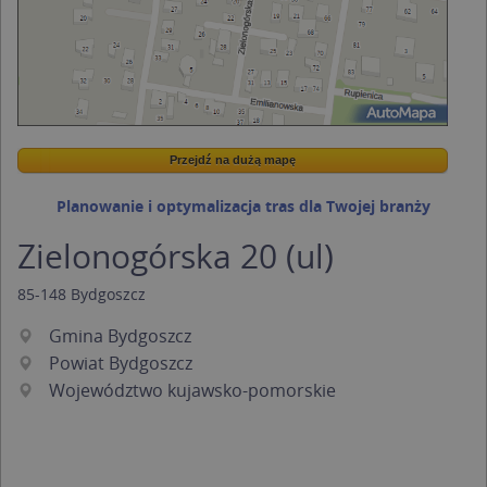
Przejdź na dużą mapę
Wstaw tę mapkę na swoją stronę
Przejdź na dużą mapę
Kreatorze map Targeo
Planowanie i optymalizacja tras dla Twojej branży
Zielonogórska 20 (ul)
85-148
Bydgoszcz
Gmina Bydgoszcz
Powiat Bydgoszcz
Województwo kujawsko-pomorskie