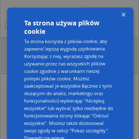
×
Ta strona używa plików
cookie
Ta strona korzysta z plików cookie, aby
zapewnić lepszą wygodę użytkowania.
Korzystając z niej, wyrażasz zgodę na
używanie przez nas wszystkich plików
cookie zgodnie z warunkami naszej
polityki plików cookie. Możesz
zaakceptować je wszystkie (łącznie z tymi
Ulice w pobliżu
służącymi do analiz, marketingu oraz
Bydgoszcz, Zielonogórska, Ulica (85-148)
funkcjonalności) wybierając "Akceptuj
Bydgoszcz, Lubraniecka, Ulica (85-141)
wszystkie" lub wybrać tylko niezbędne do
Bydgoszcz, Emilianowska, Ulica (85-141)
funkcjonowania strony klikając "Odrzuć
Najbliższe obszary kodów pocztowych
wszystkie". Możesz także dostosować
swoje zgody w sekcji "Pokaż szczegóły".
Kod pocztowy 85-141
Dowiedz się więcej
Kod pocztowy 85-147