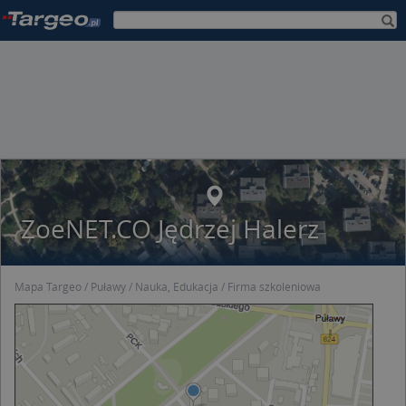
ZoeNET.CO Jędrzej Halerz
Mapa Targeo
Puławy
Nauka, Edukacja
Firma szkoleniowa