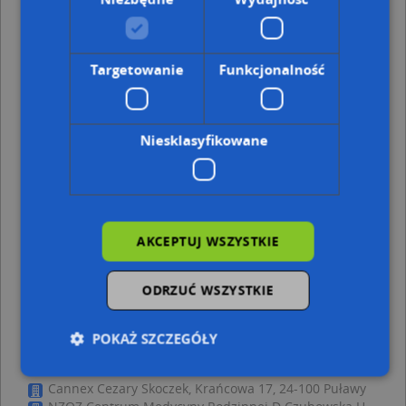
24-100 Puławy
Publiczne Przedszkole Integracyjne Im. Kubusia
Puchatka W Puławach, Czartoryskich 21, 24-100 Puławy
Targetowanie
Funkcjonalność
Adresy w pobliżu
Puławy, Królewska 17, Aleja (24-100)
(→ 39 m)
Puławy, Królewska 11a, Aleja (24-100)
(→ 47 m)
Niesklasyfikowane
Puławy, Królewska 7, Aleja (24-100)
(→ 47 m)
Puławy, Królewska 11, Aleja (24-100)
(→ 53 m)
Puławy, Krańcowa 5, Ulica (24-100)
(→ 66 m)
Puławy, Cichockiego Teofila 2, Ulica (24-100)
(→ 81 m)
Puławy, Królewska 15, Aleja (24-100)
(→ 92 m)
Puławy, Krańcowa 8, Ulica (24-100)
(→ 132 m)
AKCEPTUJ WSZYSTKIE
Puławy, Polskiego Czerwonego Krzyża 11, Ulica (24-100)
(→ 168 m)
Puławy, Mała 6, Aleja (24-100)
(→ 170 m)
ODRZUĆ WSZYSTKIE
POKAŻ SZCZEGÓŁY
ZoeNET.CO Jędrzej Halerz - inne punkty w
pobliżu
Cannex Cezary Skoczek, Krańcowa 17, 24-100 Puławy