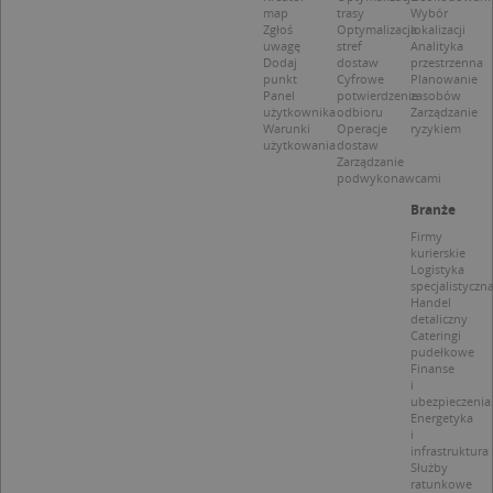
dzi
map
trasy
Wybór
pop
Zgłoś
Optymalizacja
lokalizacji
uwagę
stref
Analityka
U
.targeo.pl
1 rok
Dodaj
dostaw
przestrzenna
punkt
Cyfrowe
Planowanie
kloc
.www.targeo.pl
1 rok
Panel
potwierdzenie
zasobów
użytkownika
odbioru
Zarządzanie
Warunki
Operacje
ryzykiem
użytkowania
dostaw
Zarządzanie
podwykonawcami
Nazwa
Provider
/
Domena
Branże
Provider
/
Okres
Nazwa
Opis
CrossDomainCookieScriptConsent_35
.crossdomain.cookie-
Firmy
Domena
przechowywania
script.com
kurierskie
_ga_DEEKR6C5LV
.targeo.pl
1 rok 1 miesiąc
Ten plik 
Logistyka
Provider
/
Okres
Nazwa
Opis
używany 
specjalistyczn
Domena
przechowywania
Google A
Handel
do utrz
detaliczny
MUID
1 rok 3 tygodnie
Ten plik coo
Microsoft
stanu ses
Cateringi
jest
Corporation
pudełkowe
powszechni
.clarity.ms
_ga
1 rok 1 miesiąc
Ta nazwa
Google LLC
używany prz
Finanse
cookie je
.targeo.pl
firmę Micros
i
powiązan
jako unikaln
ubezpieczenia
Google U
identyfikato
Energetyka
Analytics
użytkownika
i
stanowi 
Można to
infrastruktura
aktualiza
ustawić za
Służby
powszec
pomocą
ratunkowe
używanej
wbudowany