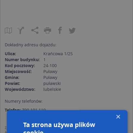
Dokładny adresu dojazdu:
Ulica:
Krańcowa 1/25
Numer budynku:
1
Kod pocztowy:
24-100
Miejscowość:
Puławy
Gmina:
Puławy
Powiat:
puławski
Województwo:
lubelskie
Numery telefonów:
Telefon:
790 101 110
×
Ta strona używa plików
Zgodnie z Rozporządzeniem PE i Rady (UE) o Ochronie Danych Osobowych
cookie
Administratorem (RODO), administratorem danych jest AutoMapa sp. z o.o.