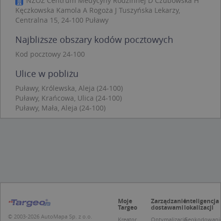
NZOZ Centrum Medycyny Rodzinnej D Czubowska H
Niezbędne
Wydajność
Targetowanie
Kęczkowska Kamola A Rogoża J Tuszyńska Lekarzy,
Funkcjonalność
Niesklasyfikowane
Centralna 15, 24-100 Puławy
Niezbędne pliki cookie umożliwiają korzystanie z
Najbliższe obszary kodów pocztowych
podstawowych funkcji strony internetowej, takich
jak logowanie użytkownika i zarządzanie kontem.
Kod pocztowy 24-100
Bez niezbędnych plików cookie nie można
prawidłowo korzystać ze strony internetowej.
Ulice w pobliżu
Provider
/
Okres
Nazwa
Opi
Puławy, Królewska, Aleja (24-100)
Domena
przechowywania
Puławy, Krańcowa, Ulica (24-100)
APPSESSID
.targeo.pl
Sesja
Puławy, Mała, Aleja (24-100)
CookieScriptConsent
1 rok 1 miesiąc
Ten
CookieScript
jes
.targeo.pl
prz
Coo
Scr
zap
pre
dot
zg
uży
pli
to 
Moje
Zarządzanie
Inteligencja
aby
Targeo
dostawami
lokalizacji
coo
Scr
© 2003-2026 AutoMapa Sp. z o.o.
Kreator
Optymalizacja
Geokodowani