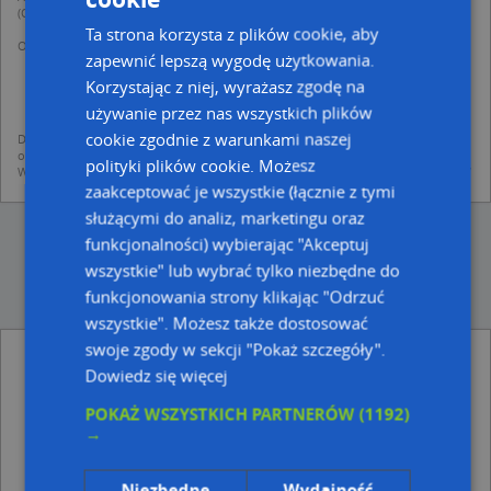
(Operator) z siedzibą w Warszawie przy ulicy Domaniewskiej 37.
Ta strona korzysta z plików cookie, aby
Operator przetwarza dane osobowe w celu:
zapewnić lepszą wygodę użytkowania.
dodania ich do bazy Targeo oraz publikacji w wyszukiwarce firm i na
mapach (art. 6 ust. 1 lit. f RODO)
Korzystając z niej, wyrażasz zgodę na
udostępniania danych o firmach partnerom biznesowym operatora (art.
używanie przez nas wszystkich plików
6 ust. 1 lit. f RODO)
cookie zgodnie z warunkami naszej
Dane pochodzą z publicznych baz CEIDG, GUS, REGON, z firmowych stron www
oraz od podmiotów zewnętrznych.
polityki plików cookie. Możesz
Więcej informacji dot. RODO:
http://regulamin.automapa.pl/odo_przetwarzanie/
zaakceptować je wszystkie (łącznie z tymi
służącymi do analiz, marketingu oraz
funkcjonalności) wybierając "Akceptuj
wszystkie" lub wybrać tylko niezbędne do
funkcjonowania strony klikając "Odrzuć
wszystkie". Możesz także dostosować
swoje zgody w sekcji "Pokaż szczegóły".
ZoeNET.CO Jędrzej Halerz - inne Nauka,
Dowiedz się więcej
Edukacja w pobliżu
POKAŻ WSZYSTKICH PARTNERÓW
(1192)
Instytucja Naukowa, Aleja Królewska 17, 24-100
→
Puławy
Technikum Nr 3 W Zespole Szkół Nr 3 Im.marii
Dąbrowskiej W Puławach, marsz. Józefa Piłsudskiego 74,
Niezbędne
Wydajność