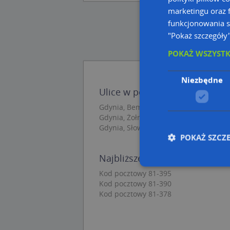
marketingu oraz f
funkcjonowania s
"Pokaż szczegóły
POKAŻ WSZYST
Niezbędne
Ulice w pobliżu
Gdynia, Bema Józefa, gen., Ulica (81-3
Gdynia, Żołnierzy 1 Armii Wojska Polsk
Gdynia, Słowackiego Juliusza, Ulica (8
POKAŻ SZCZ
Najbliższe obszary kodów po
Kod pocztowy 81-395
Kod pocztowy 81-390
Nie
Kod pocztowy 81-378
Niezbędne pliki cook
zarządzanie kontem. 