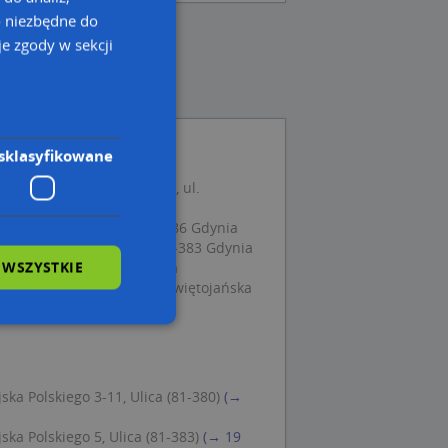
o niezbędne do
e zgody w sekcji
sklasyfikowane
igt Gawczyńska Bogumiła, ul.
392 Gdynia
, ul. Józefa Bema 8, 81-386 Gdynia
rmii Wojska Polskiego 5, 81-383 Gdynia
 WSZYSTKIE
Polskiego 2, 81-381 Gdynia
o Wojciech Bednarczyk, Świętojańska
wane
ska Polskiego 3-11, Ulica (81-380)
(→
owanie użytkownika i
j.
ska Polskiego 5, Ulica (81-383)
(→ 19