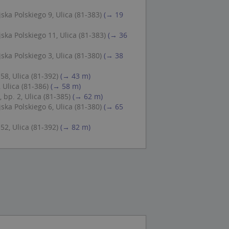
ska Polskiego 9, Ulica (81-383)
(→ 19
ska Polskiego 11, Ulica (81-383)
(→ 36
 Cookie-Script.com
ch zgody
eczne, aby baner
ska Polskiego 3, Ulica (81-380)
(→ 38
ie.
58, Ulica (81-392)
(→ 43 m)
 Ulica (81-386)
(→ 58 m)
 bp. 2, Ulica (81-385)
(→ 62 m)
ska Polskiego 6, Ulica (81-380)
(→ 65
wywania
Opis
52, Ulica (81-392)
(→ 82 m)
siąc
ytics do
mę Microsoft jako
awić za pomocą
niversal Analytics -
ie uważa się, że
ywanej usługi
soft, umożliwiając
zróżniania
 losowo
a. Jest on
tórego właścicielem
ie i służy do
wiedzającego witrynę
sesji i kampanii na