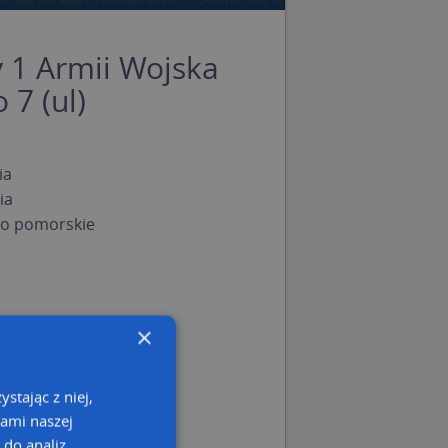
y 1 Armii Wojska
 7 (ul)
ia
ia
o pomorskie
×
stając z niej,
kami naszej
 do analiz,