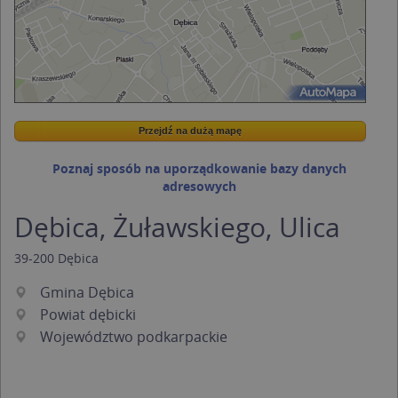
Przejdź na dużą mapę
Wstaw tę mapkę na swoją stronę
Przejdź na dużą mapę
Kreatorze map Targeo
Poznaj sposób na uporządkowanie bazy danych
adresowych
Dębica, Żuławskiego, Ulica
39-200
Dębica
Gmina Dębica
Powiat dębicki
Województwo podkarpackie