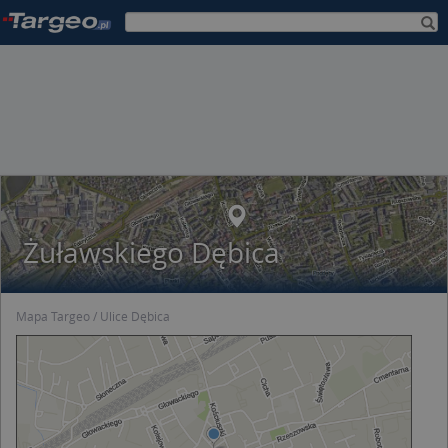
Żuławskiego Dębica
Mapa Targeo
Ulice Dębica