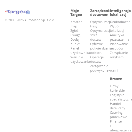
Moje
Zarządzanie
Inteligencja
Targeo
dostawami
lokalizacji
© 2003-2026 AutoMapa Sp. z o.o.
Kreator
Optymalizacja
Geokodowani
map
trasy
Wybór
Zgłoś
Optymalizacja
lokalizacji
uwagę
stref
Analityka
Dodaj
dostaw
przestrzenna
punkt
Cyfrowe
Planowanie
Panel
potwierdzenie
zasobów
użytkownika
odbioru
Zarządzanie
Warunki
Operacje
ryzykiem
użytkowania
dostaw
Zarządzanie
podwykonawcami
Branże
Firmy
kurierskie
Logistyka
specjalistyczn
Handel
detaliczny
Cateringi
pudełkowe
Finanse
i
ubezpieczenia