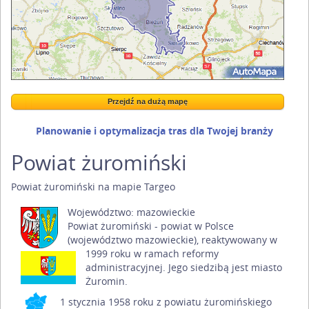
Przejdź na dużą mapę
Wstaw tę mapkę na swoją stronę
Przejdź na dużą mapę
Kreatorze map Targeo
Planowanie i optymalizacja tras dla Twojej branży
Powiat żuromiński
Powiat żuromiński na mapie Targeo
Województwo:
mazowieckie
Powiat żuromiński - powiat w Polsce
(województwo mazowieckie), reaktywowany w
1999 roku w ramach reformy
administracyjnej. Jego siedzibą jest miasto
Żuromin.
1 stycznia 1958 roku z powiatu żuromińskiego