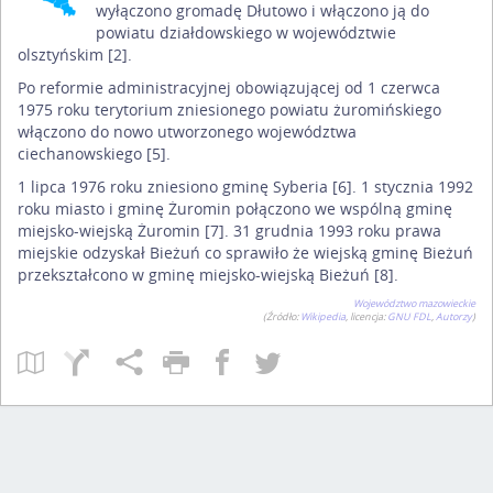
wyłączono gromadę Dłutowo i włączono ją do
powiatu działdowskiego w województwie
olsztyńskim [2].
Po reformie administracyjnej obowiązującej od 1 czerwca
1975 roku terytorium zniesionego powiatu żuromińskiego
włączono do nowo utworzonego województwa
ciechanowskiego [5].
1 lipca 1976 roku zniesiono gminę Syberia [6]. 1 stycznia 1992
roku miasto i gminę Żuromin połączono we wspólną gminę
miejsko-wiejską Żuromin [7]. 31 grudnia 1993 roku prawa
miejskie odzyskał Bieżuń co sprawiło że wiejską gminę Bieżuń
przekształcono w gminę miejsko-wiejską Bieżuń [8].
Województwo mazowieckie
(Źródło:
Wikipedia
, licencja:
GNU FDL
,
Autorzy
)