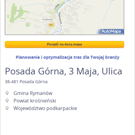
Przejdź na dużą mapę
Wstaw tę mapkę na swoją stronę
Przejdź na dużą mapę
Kreatorze map Targeo
Planowanie i optymalizacja tras dla Twojej branży
Posada Górna, 3 Maja, Ulica
38-481
Posada Górna
Gmina Rymanów
Powiat krośnieński
Województwo podkarpackie