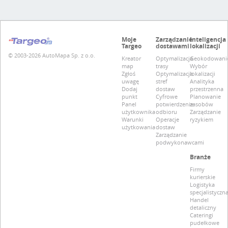
Moje
Zarządzanie
Inteligencja
Targeo
dostawami
lokalizacji
© 2003-2026 AutoMapa Sp. z o.o.
Kreator
Optymalizacja
Geokodowani
map
trasy
Wybór
Zgłoś
Optymalizacja
lokalizacji
uwagę
stref
Analityka
Dodaj
dostaw
przestrzenna
punkt
Cyfrowe
Planowanie
Panel
potwierdzenie
zasobów
użytkownika
odbioru
Zarządzanie
Warunki
Operacje
ryzykiem
użytkowania
dostaw
Zarządzanie
podwykonawcami
Branże
Firmy
kurierskie
Logistyka
specjalistyczn
Handel
detaliczny
Cateringi
pudełkowe