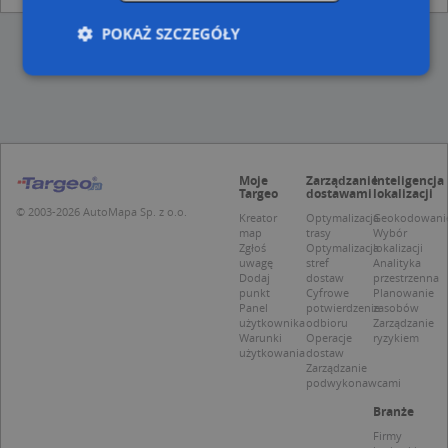
POKAŻ SZCZEGÓŁY
Niezbędne
Wydajność
Targetowanie
Funkcjonalność
Niesklasyfikowane
Moje
Zarządzanie
Inteligencja
Niezbędne pliki cookie umożliwiają korzystanie z
Targeo
dostawami
lokalizacji
podstawowych funkcji strony internetowej, takich
© 2003-2026 AutoMapa Sp. z o.o.
jak logowanie użytkownika i zarządzanie kontem.
Kreator
Optymalizacja
Geokodowani
Bez niezbędnych plików cookie nie można
map
trasy
Wybór
prawidłowo korzystać ze strony internetowej.
Zgłoś
Optymalizacja
lokalizacji
uwagę
stref
Analityka
Provider
/
Okres
Dodaj
dostaw
przestrzenna
Nazwa
Opi
Domena
przechowywania
punkt
Cyfrowe
Planowanie
Panel
potwierdzenie
zasobów
APPSESSID
.targeo.pl
Sesja
użytkownika
odbioru
Zarządzanie
Warunki
Operacje
ryzykiem
CookieScriptConsent
1 rok 1 miesiąc
Ten
CookieScript
użytkowania
dostaw
jes
.targeo.pl
Zarządzanie
prz
podwykonawcami
Coo
Scr
Branże
zap
pre
Firmy
dot