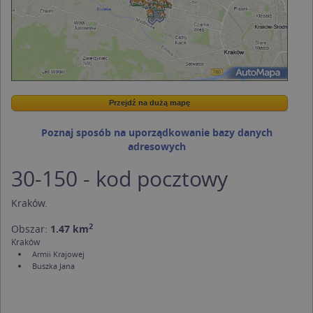
Przejdź na dużą mapę
Wstaw tę mapkę na swoją stronę
Przejdź na dużą mapę
Kreatorze map Targeo
Poznaj sposób na uporządkowanie bazy danych
adresowych
30-150 - kod pocztowy
Kraków
.
2
Obszar:
1.47 km
Kraków
Armii Krajowej
Buszka Jana