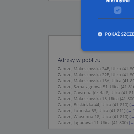
Niezbędne
POKAŻ SZCZ
Adresy w pobliżu
Nie
Zabrze, Makoszowska 24B, Ulica (41-8
Zabrze, Makoszowska 22B, Ulica (41-8
Niezbędne pliki cook
zarządzanie kontem. 
Zabrze, Makoszowska 16A, Ulica (41-8
Zabrze, Szmaragdowa 51, Ulica (41-81
Nazwa
Zabrze, Gawrona Józefa 8, Ulica (41-81
Zabrze, Makoszowska 15, Ulica (41-800
APPSESSID
Zabrze, Beskidzka 44, Ulica (41-810)
(→
Zabrze, Lubuska 63, Ulica (41-811)
(→ 
CookieScriptConse
Zabrze, Wiosenna 18, Ulica (41-810)
(→
Zabrze, Jagodowa 11, Ulica (41-800)
(→
U