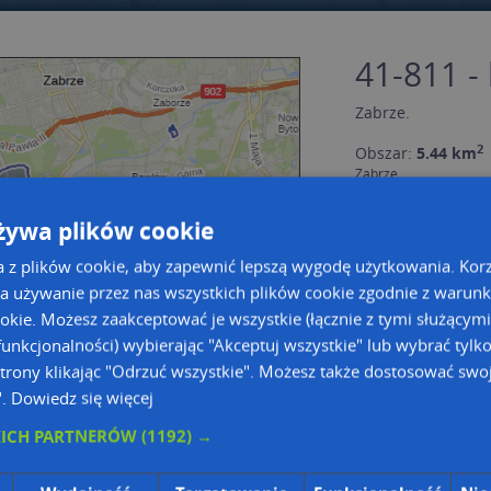
41-811 -
Zabrze
.
2
Obszar:
5.44 km
Zabrze
Bujoczka Francisz
Daleka
żywa plików cookie
Filipka Maksymili
Gawrona Józefa
a z plików cookie, aby zapewnić lepszą wygodę użytkowania. Korzy
Jaśminowa
Kłodnicka
a używanie przez nas wszystkich plików cookie zgodnie z warun
Kordeckiego Augu
ookie. Możesz zaakceptować je wszystkie (łącznie z tymi służącymi
Królowej Kingi
Kruszyny Kazimier
unkcjonalności) wybierając "Akceptuj wszystkie" lub wybrać tylk
Kwiatowa
trony klikając "Odrzuć wszystkie". Możesz także dostosować swoj
Legnicka
".
Dowiedz się więcej
Lotnicza
Lubuska
KICH PARTNERÓW
(1192) →
Mańdy Jakuba, ks.
a dużą mapę
a dużą mapę
Miki Roberta
Niedoby Karola
owanie bazy danych adresowych
Kreatorze map Targeo
Okrężna