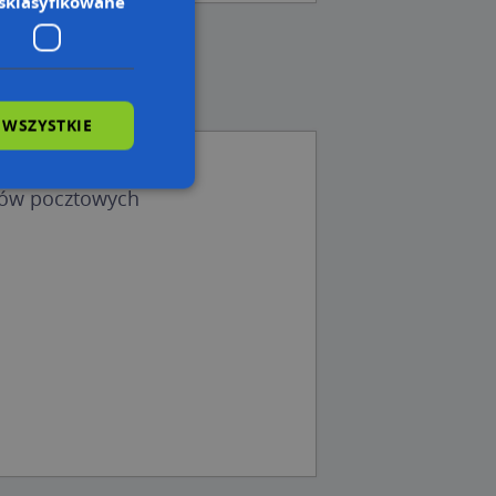
sklasyfikowane
 WSZYSTKIE
efa
dów pocztowych
wane
owanie użytkownika i
j.
 Cookie-Script.com
ch zgody
eczne, aby baner
ie.