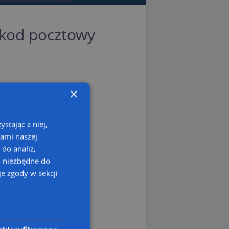
 kod pocztowy
×
ka
ana
stając z niej,
kami naszej
styna, przeora
 do analiz,
za
o niezbędne do
e zgody w sekcji