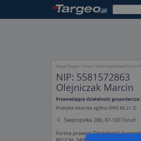
Mapa Targeo
Toruń
Dane rejestrowe Firmy (N
NIP: 5581572863
Olejniczak Marcin
Przeważająca działalność gospodarcza:
Praktyka lekarska ogólna (PKD 86.21.Z)
Świętopełka 28b, 87-100 Toruń
Forma prawna: Działalność Gospod
REGON:
340023236