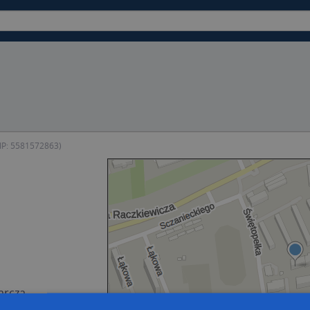
IP: 5581572863)
arcza