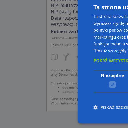
NIP:
5581572863
Ta strona u
NIP (stary format):
558-157-28-63
Ta strona korzyst
Data rozpoczęcia działalności: 2005
wyrażasz zgodę n
Wizytówka:
Olejniczak Marcin
polityki plików c
Pobierz za darmo aktualny odpis
marketingu oraz f
Dane zaktualizowane 2019-05-03.
funkcjonowania s
Zgłoś do usunięcia
"Pokaż szczegóły
POKAŻ WSZYST
Zgodnie z Rozporządzeniem PE i Rady (UE) o Ochron
ulicy Domaniewskiej 37.
Niezbędne
Operator przetwarza dane osobowe w celu:
dodania ich do bazy Targeo oraz publikacji w 
udostępniania danych o firmach partnerom bi
Dane pochodzą z publicznych baz CEIDG, GUS, REG
Więcej informacji dot. RODO:
http://regulamin.aut
POKAŻ SZCZ