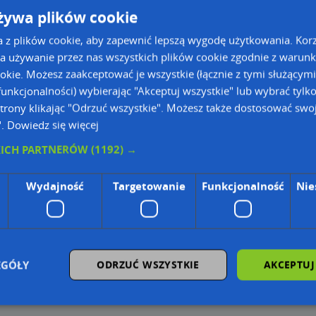
żywa plików cookie
a z plików cookie, aby zapewnić lepszą wygodę użytkowania. Korzy
-04-06
a używanie przez nas wszystkich plików cookie zgodnie z warun
ookie. Możesz zaakceptować je wszystkie (łącznie z tymi służącymi
 KRS
unkcjonalności) wybierając "Akceptuj wszystkie" lub wybrać tylk
Przejdź na du
Przejdź na du
trony klikając "Odrzuć wszystkie". Możesz także dostosować swoj
Poznaj sposób na uporządkowa
Wstaw tę mapkę na swoją stronę
".
Dowiedz się więcej
KICH PARTNERÓW
(1192) →
ie Danych Osobowych Administratorem (RODO), administratorem danych jest AutoMapa 
Wydajność
Targetowanie
Funkcjonalność
Nie
wyszukiwarce firm i na mapach (art. 6 ust. 1 lit. f RODO)
znesowym operatora (art. 6 ust. 1 lit. f RODO)
ON, z firmowych stron www oraz od podmiotów zewnętrznych.
omapa.pl/odo_przetwarzanie/
EGÓŁY
ODRZUĆ WSZYSTKIE
AKCEPTUJ