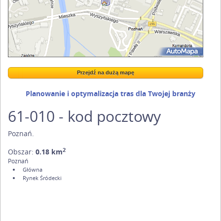
Przejdź na dużą mapę
Wstaw tę mapkę na swoją stronę
Przejdź na dużą mapę
Kreatorze map Targeo
Planowanie i optymalizacja tras dla Twojej branży
61-010 - kod pocztowy
Poznań
.
2
Obszar:
0.18 km
Poznań
Główna
Rynek Śródecki