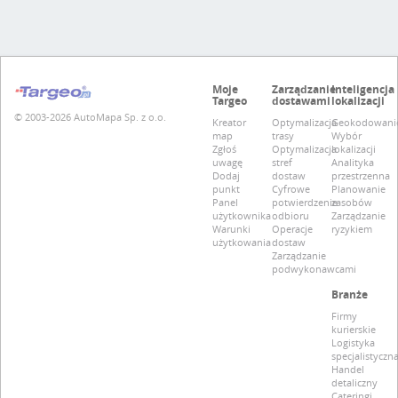
Moje
Zarządzanie
Inteligencja
Targeo
dostawami
lokalizacji
© 2003-2026 AutoMapa Sp. z o.o.
Kreator
Optymalizacja
Geokodowani
map
trasy
Wybór
Zgłoś
Optymalizacja
lokalizacji
uwagę
stref
Analityka
Dodaj
dostaw
przestrzenna
punkt
Cyfrowe
Planowanie
Panel
potwierdzenie
zasobów
użytkownika
odbioru
Zarządzanie
Warunki
Operacje
ryzykiem
użytkowania
dostaw
Zarządzanie
podwykonawcami
Branże
Firmy
kurierskie
Logistyka
specjalistyczn
Handel
detaliczny
Cateringi