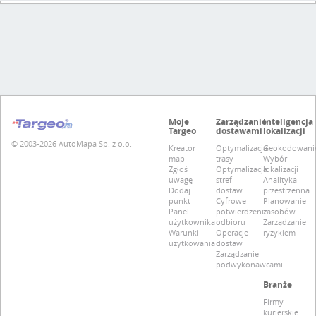
Moje
Zarządzanie
Inteligencja
Targeo
dostawami
lokalizacji
© 2003-2026 AutoMapa Sp. z o.o.
Kreator
Optymalizacja
Geokodowani
map
trasy
Wybór
Zgłoś
Optymalizacja
lokalizacji
uwagę
stref
Analityka
Dodaj
dostaw
przestrzenna
punkt
Cyfrowe
Planowanie
Panel
potwierdzenie
zasobów
użytkownika
odbioru
Zarządzanie
Warunki
Operacje
ryzykiem
użytkowania
dostaw
Zarządzanie
podwykonawcami
Branże
Firmy
kurierskie