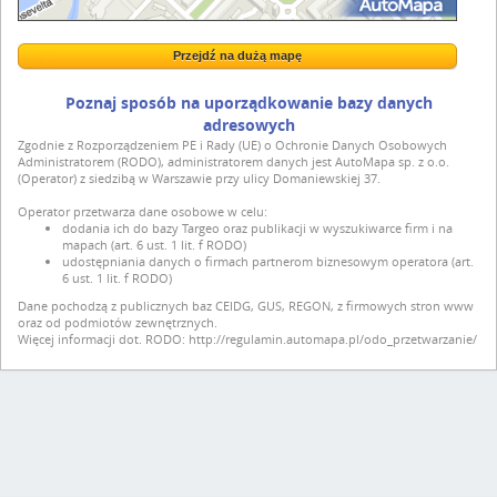
Przejdź na dużą mapę
Wstaw tę mapkę na swoją stronę
Przejdź na dużą mapę
Kreatorze map Targeo
Poznaj sposób na uporządkowanie bazy danych
adresowych
Zgodnie z Rozporządzeniem PE i Rady (UE) o Ochronie Danych Osobowych
Administratorem (RODO), administratorem danych jest AutoMapa sp. z o.o.
(Operator) z siedzibą w Warszawie przy ulicy Domaniewskiej 37.
Operator przetwarza dane osobowe w celu:
dodania ich do bazy Targeo oraz publikacji w wyszukiwarce firm i na
mapach (art. 6 ust. 1 lit. f RODO)
udostępniania danych o firmach partnerom biznesowym operatora (art.
6 ust. 1 lit. f RODO)
Dane pochodzą z publicznych baz CEIDG, GUS, REGON, z firmowych stron www
oraz od podmiotów zewnętrznych.
Więcej informacji dot. RODO:
http://regulamin.automapa.pl/odo_przetwarzanie/