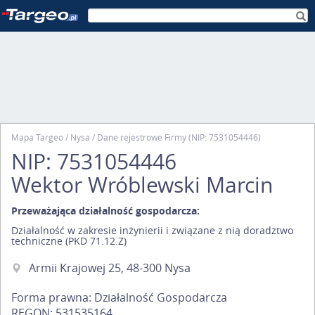
Mapa Targeo
Nysa
Dane rejestrowe Firmy (NIP: 7531054446)
NIP: 7531054446
Wektor Wróblewski Marcin
Przeważająca działalność gospodarcza:
Działalność w zakresie inżynierii i związane z nią doradztwo
techniczne (PKD 71.12.Z)
Armii Krajowej 25, 48-300 Nysa
Forma prawna: Działalność Gospodarcza
REGON:
531535164