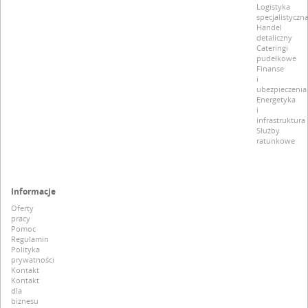
Logistyka
specjalistyczn
Handel
detaliczny
Cateringi
pudełkowe
Finanse
i
ubezpieczenia
Energetyka
i
infrastruktura
Służby
ratunkowe
Informacje
Oferty
pracy
Pomoc
Regulamin
Polityka
prywatności
Kontakt
Kontakt
dla
biznesu