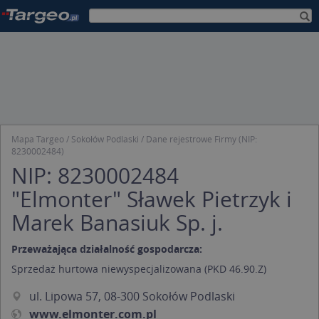
Mapa Targeo
Sokołów Podlaski
Dane rejestrowe Firmy (NIP:
8230002484)
NIP: 8230002484
"Elmonter" Sławek Pietrzyk i
Marek Banasiuk Sp. j.
Przeważająca działalność gospodarcza:
Sprzedaż hurtowa niewyspecjalizowana (PKD 46.90.Z)
ul. Lipowa 57, 08-300 Sokołów Podlaski
www.elmonter.com.pl