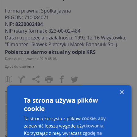
Forma prawna: Spółka jawna
REGON:
710084071
NIP:
8230002484
NIP (stary format):
823-00-02-484
Data rozpoczęcia działalności: 1992-12-16 Wizytówka:
"Elmonter" Sławek Pietrzyk i Marek Banasiuk Sp. j.
Pobierz za darmo aktualny odpis KRS
Dane zaktualizowane 2019-05-06.
Zgłoś do usunięcia
×
Ta strona używa plików
cookie
Ta strona korzysta z plików cookie, aby
zapewnić lepszą wygodę użytkowania.
Korzystając z niej, wyrażasz zgodę na