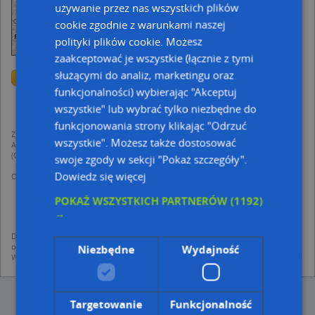
używanie przez nas wszystkich plików
cookie zgodnie z warunkami naszej
polityki plików cookie. Możesz
zaakceptować je wszystkie (łącznie z tymi
służącymi do analiz, marketingu oraz
Przejdź na dużą mapę
Wstaw tę mapkę na swoją stronę
Przejdź na dużą mapę
funkcjonalności) wybierając "Akceptuj
Kreatorze map Targeo
Poznaj sposób na uporządkowanie bazy danych
wszystkie" lub wybrać tylko niezbędne do
adresowych
funkcjonowania strony klikając "Odrzuć
Zgodnie z Rozporządzeniem PE i Rady (UE) o Ochronie Danych Osobowych
wszystkie". Możesz także dostosować
Administratorem (RODO), administratorem danych jest AutoMapa sp. z o.o.
(Operator) z siedzibą w Warszawie przy ulicy Domaniewskiej 37.
swoje zgody w sekcji "Pokaż szczegóły".
Dowiedz się więcej
Operator przetwarza dane osobowe w celu:
dodania ich do bazy Targeo oraz publikacji w wyszukiwarce firm i na
mapach (art. 6 ust. 1 lit. f RODO)
POKAŻ WSZYSTKICH PARTNERÓW
(1192)
udostępniania danych o firmach partnerom biznesowym operatora (art.
→
6 ust. 1 lit. f RODO)
Dane pochodzą z publicznych baz CEIDG, GUS, REGON, z firmowych stron www
oraz od podmiotów zewnętrznych.
Niezbędne
Wydajność
Więcej informacji dot. RODO:
http://regulamin.automapa.pl/odo_przetwarzanie/
Targetowanie
Funkcjonalność