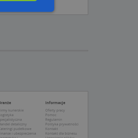
wane
owanie użytkownika i
j.
 Cookie-Script.com
ch zgody
eczne, aby baner
ie.
Branże
Informacje
irmy kurierskie
Oferty pracy
Logistyka
Pomoc
pecjalistyczna
Regulamin
wywania
Opis
andel detaliczny
Polityka prywatności
Cateringi pudełkowe
Kontakt
siąc
inanse i ubezpieczenia
Kontakt dla biznesu
nergetyka i
Ustawienia plików