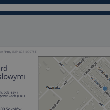
we Firmy (NIP: 8231029781)
rd
słowymi
, odzieży i
gowiskach (PKD
300 Sokołów