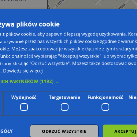
arcza
żywa plików cookie
a z plików cookie, aby zapewnić lepszą wygodę użytkowania. Korzy
Przejdź na du
Przejdź na du
a używanie przez nas wszystkich plików cookie zgodnie z warun
-01-02
ookie. Możesz zaakceptować je wszystkie (łącznie z tymi służącymi
andel
Planowanie i optymalizacja
Wstaw tę mapkę na swoją stronę
unkcjonalności) wybierając "Akceptuj wszystkie" lub wybrać tylk
trony klikając "Odrzuć wszystkie". Możesz także dostosować swoj
 KRS
".
Dowiedz się więcej
KICH PARTNERÓW
(1192) →
Wydajność
Targetowanie
Funkcjonalność
Nie
ie Danych Osobowych Administratorem (RODO), administratorem danych jest AutoMapa 
wyszukiwarce firm i na mapach (art. 6 ust. 1 lit. f RODO)
EGÓŁY
ODRZUĆ WSZYSTKIE
AKCEPTUJ
znesowym operatora (art. 6 ust. 1 lit. f RODO)