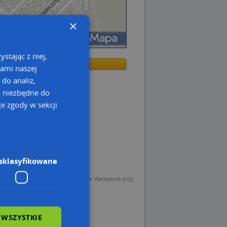
×
stając z niej,
żą mapę
żą mapę
kami naszej
 do analiz,
 tras dla Twojej branży
Kreatorze map Targeo
o niezbędne do
e zgody w sekcji
sklasyfikowane
sp. z o.o. (Operator) z siedzibą w Warszawie przy
 WSZYSTKIE