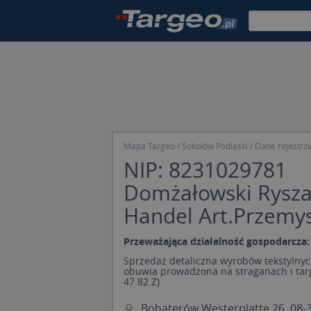
Mapa Targeo
Sokołów Podlaski
Dane rejestro
NIP: 8231029781
Domżałowski Rysza
Handel Art.Przemy
Przeważająca działalność gospodarcza:
Sprzedaż detaliczna wyrobów tekstylnych
obuwia prowadzona na straganach i tar
47.82.Z)
Bohaterów Westerplatte 26, 08-