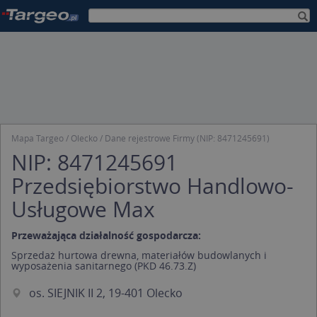
Mapa Targeo
Olecko
Dane rejestrowe Firmy (NIP: 8471245691)
NIP: 8471245691
Przedsiębiorstwo Handlowo-
Usługowe Max
Przeważająca działalność gospodarcza:
Sprzedaż hurtowa drewna, materiałów budowlanych i
wyposażenia sanitarnego (PKD 46.73.Z)
os. SIEJNIK II 2, 19-401 Olecko