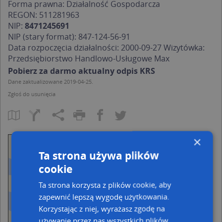
Forma prawna: Działalność Gospodarcza
REGON:
511281963
NIP:
8471245691
NIP (stary format):
847-124-56-91
Data rozpoczęcia działalności: 2000-09-27 Wizytówka:
Przedsiębiorstwo Handlowo-Usługowe Max
Pobierz za darmo aktualny odpis KRS
Dane zaktualizowane 2019-04-25.
Zgłoś do usunięcia
×
Ta strona używa plików
cookie
Ta strona korzysta z plików cookie, aby
zapewnić lepszą wygodę użytkowania.
Korzystając z niej, wyrażasz zgodę na
używanie przez nas wszystkich plików