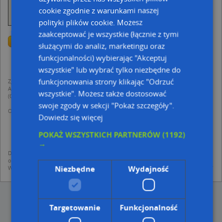
cookie zgodnie z warunkami naszej
polityki plików cookie. Możesz
zaakceptować je wszystkie (łącznie z tymi
Przejdź na dużą mapę
Wstaw tę mapkę na swoją stronę
Przejdź na dużą mapę
służącymi do analiz, marketingu oraz
Kreatorze map Targeo
funkcjonalności) wybierając "Akceptuj
Poznaj sposób na uporządkowanie bazy danych
wszystkie" lub wybrać tylko niezbędne do
adresowych
funkcjonowania strony klikając "Odrzuć
Zgodnie z Rozporządzeniem PE i Rady (UE) o Ochronie Danych Osobowych
Administratorem (RODO), administratorem danych jest AutoMapa sp. z o.o.
wszystkie". Możesz także dostosować
(Operator) z siedzibą w Warszawie przy ulicy Domaniewskiej 37.
swoje zgody w sekcji "Pokaż szczegóły".
Operator przetwarza dane osobowe w celu:
Dowiedz się więcej
dodania ich do bazy Targeo oraz publikacji w wyszukiwarce firm i na
mapach (art. 6 ust. 1 lit. f RODO)
udostępniania danych o firmach partnerom biznesowym operatora (art.
POKAŻ WSZYSTKICH PARTNERÓW
(1192)
6 ust. 1 lit. f RODO)
→
Dane pochodzą z publicznych baz CEIDG, GUS, REGON, z firmowych stron www
oraz od podmiotów zewnętrznych.
Niezbędne
Wydajność
Więcej informacji dot. RODO:
http://regulamin.automapa.pl/odo_przetwarzanie/
Targetowanie
Funkcjonalność