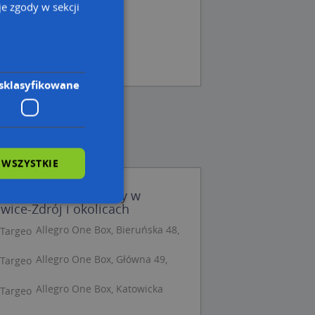
e zgody w sekcji
ka Automaty
- InPost
tomat
sklasyfikowane
 WSZYSTKIE
egro One Box Automaty w
ice-Zdrój i okolicach
Allegro One Box, Bieruńska 48,
wane
Allegro One Box, Główna 49,
owanie użytkownika i
j.
Allegro One Box, Katowicka