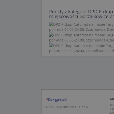
APPSESSID
CookieScriptConse
Punkty z kategorii DPD Picku
miejscowości Goczałkowice-Zdr
U
pon-ndz 00:00-24:00, Czechowice-Dzi
kloc
pon-ndz 00:00-24:00, Czechowice-Dzi
pon-ndz 00:00-24:00, Goczałkowice-Zd
Nazwa
Nazwa
CrossDomainCooki
Pro
Nazwa
Do
_ga_DEEKR6C5LV
MUID
Mic
Cor
_ga
.cla
test_cookie
Goo
.dou
Mo
Kr
IDE
Goo
© 2003-2026 AutoMapa Sp. z o.o.
Zg
_pk_id.1.c431
.dou
Do