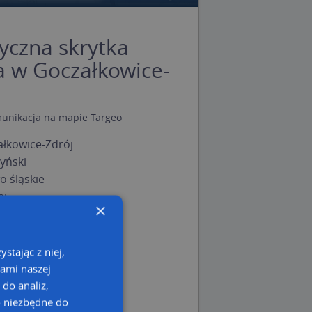
czna skrytka
 w Goczałkowice-
munikacja
na mapie Targeo
łkowice-Zdrój
yński
 śląskie
e:
×
e Box Automaty
 Punkty
stając z niej,
ka Punkty
kami naszej
aty
 do analiz,
o niezbędne do
 Automaty