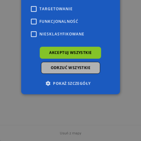
TARGETOWANIE
FUNKCJONALNOŚĆ
NIESKLASYFIKOWANE
AKCEPTUJ WSZYSTKIE
ODRZUĆ WSZYSTKIE
POKAŻ SZCZEGÓŁY
Niezbędne
Wydajność
Targetowanie
Funkcjonalność
Niesklasyfikowane
Niezbędne pliki cookie umożliwiają korzystanie z
podstawowych funkcji strony internetowej,
Usuń z mapy
takich jak logowanie użytkownika i zarządzanie
100 m
© 2026 AutoMapa