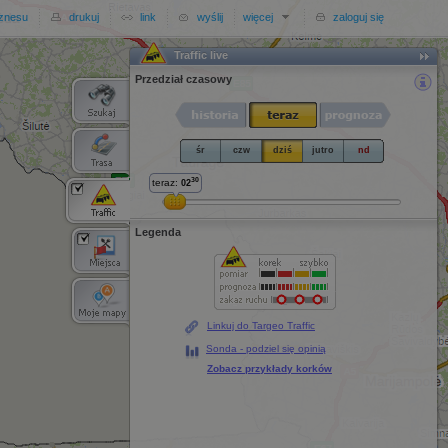
iznesu
drukuj
link
wyślij
więcej
zaloguj się
Traffic live
Traffic live
Przedział czasowy
śr
czw
dziś
jutro
nd
30
teraz:
02
Legenda
Linkuj do Targeo Traffic
Sonda - podziel się opinią
Zobacz przykłady korków