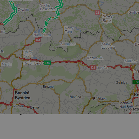
Provider / Domena
Okres przechowywania
.targeo.pl
Sesja
.targeo.pl
1 rok
.www.targeo.pl
1 rok
Provider / Domena
Okres przechowywania
der /
Okres
Opis
1 rok 1 miesiąc
Xandr Inc.
ena
przechowywania
Okres
der / Domena
Opis
.adnxs.com
przechowywania
1 rok
Powiązany z platformą reklamową banerów OpenX
X
Rejestruje, czy zostały wyświetlone określone re
nologies
3 miesiące
Ten plik cookie umożliwia ukierunkowaną r
Inc.
.. - informacje z całej Polski!
tylko do zwiększenia skuteczności, a nie do kiero
platformy AppNexus - gromadzi anonimowe d
s.com
Jako plik cookie administratora nie można go używ
wyświetleń reklam, odsłonach stron i nie tylk
targeo.pl
domenach.
elaudience.com
1 rok 1 miesiąc
i z prezentująca z wysoką dokładnością informacje o korkach, utrudn
o.pl
1 rok 1 miesiąc
Ten plik cookie jest używany przez Google Analyti
sesji.
o.pl
1 rok
1 rok 1 miesiąc
Ta nazwa pliku cookie jest powiązana z Google Unive
e LLC
targeo.pl
1 miesiąc
Trójmiasto, Silesia...
© 202
© 202
stanowi istotną aktualizację powszechnie używanej 
o.pl
Google. Ten plik cookie służy do rozróżniania uni
1 rok
Te pliki cookie są powiązane z reklamą i śl
e Media Inc.
poprzez przypisanie losowo wygenerowanej liczby j
oglądanych przez użytkowników.
lemedia.com
klienta. Jest on uwzględniony w każdym żądaniu stro
obliczania danych dotyczących odwiedzających, ses
3 miesiące
Te pliki cookie są powiązane z reklamą i śl
e Media Inc.
raportów analitycznych witryn.
oglądanych przez użytkowników.
lemedia.com