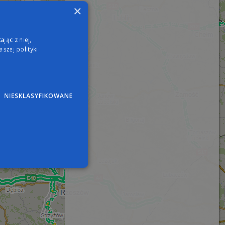
×
jąc z niej,
szej polityki
NIESKLASYFIKOWANE
wane
nie użytkownika i