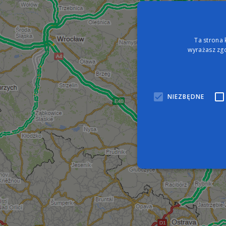
Ta strona 
wyrażasz zgo
NIEZBĘDNE
Nie
Niezbędne pliki cookie umo
zarządzanie kontem. Bez n