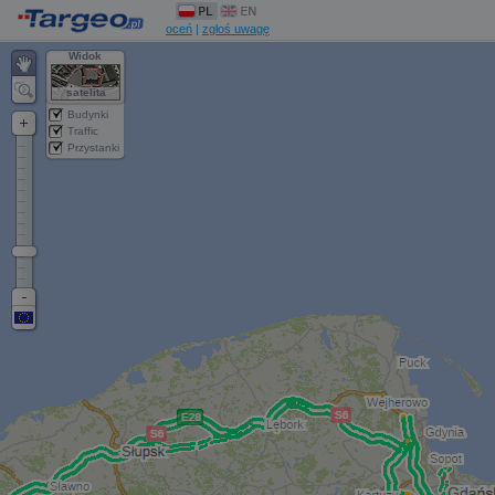
oceń
|
zgłoś uwagę
Widok
satelita
Budynki
Traffic
Przystanki