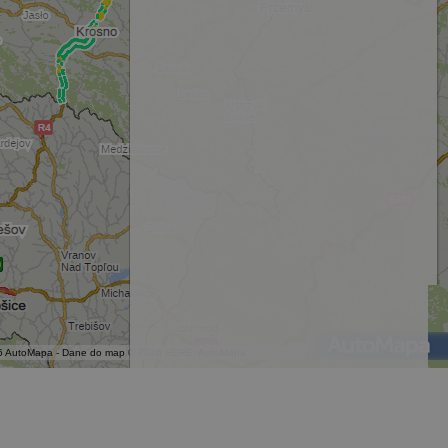
Opis
Opis
 dla wydawców.
klamy. Podobno używane
eklamę za pośrednictwem
wania na użytkowników.
ane o adresach IP
ać do śledzenia w różnych
o.
ieniach w ruchu, zablokowanych drogach. Wyznaczane trasy również
cs do utrzymywania stanu
rsal Analytics - co
6 AutoMapa - Dane do map © 2026 HERE, AutoMapa
6 AutoMapa - Dane do map © 2026 HERE, AutoMapa
usługi analitycznej
kalnych użytkowników
edzeniem produktów
ako identyfikatora
ny w witrynie i służy do
ji i kampanii na potrzeby
edzeniem produktów