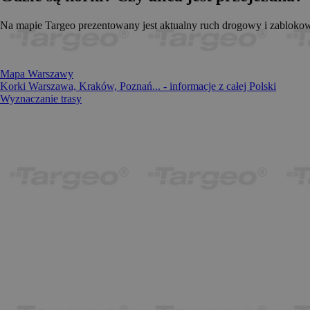
_pk_id.1.c431
www.t
anj
Xandr 
.adnx
Na mapie Targeo prezentowany jest aktualny ruch drogowy i zablokowa
__gads
Googl
.targe
Mapa Warszawy
_pk_ses.1.c431
www.t
OABLOCK
Pres
Korki Warszawa, Kraków, Poznań... - informacje z całej Polski
Srl
Wyznaczanie trasy
news.
_OACAP[2492]
news.
IDE
Googl
.doubl
CMPS
Casal
.casa
APC
.doubl
OACAP
Reviv
and S
news.
Gdynp
Gemi
.hit.g