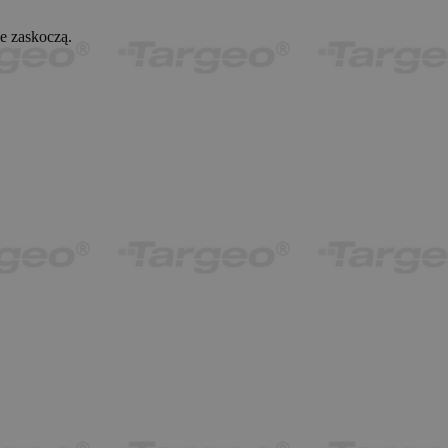
nalityki internetowej
identyfikator pliku
elom witryn w śledzeniu
ppNexus.
e zaskoczą.
tryny. Jest to plik cookie
ępuje krótka seria cyfr i
eClick for Publishers
ny ustawiającej plik
klam w serwisie, za które
nalityki internetowej
omunikatów reklamowych
elom witryn w śledzeniu
tryny. Jest to plik cookie
stępuje krótka seria cyfr
meny ustawiającej plik
ubleclick i zawiera
końcowy korzysta z
 które użytkownik
tej witryny.
edzeniem produktów
omunikatów reklamowych