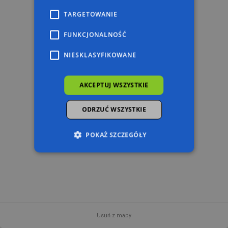
TARGETOWANIE
FUNKCJONALNOŚĆ
NIESKLASYFIKOWANE
AKCEPTUJ WSZYSTKIE
ODRZUĆ WSZYSTKIE
POKAŻ SZCZEGÓŁY
Niezbędne
Wydajność
Targetowanie
Funkcjonalność
Niesklasyfikowane
Niezbędne pliki cookie umożliwiają korzystanie z
podstawowych funkcji strony internetowej,
Usuń z mapy
takich jak logowanie użytkownika i zarządzanie
100 m
© 2026 AutoMapa