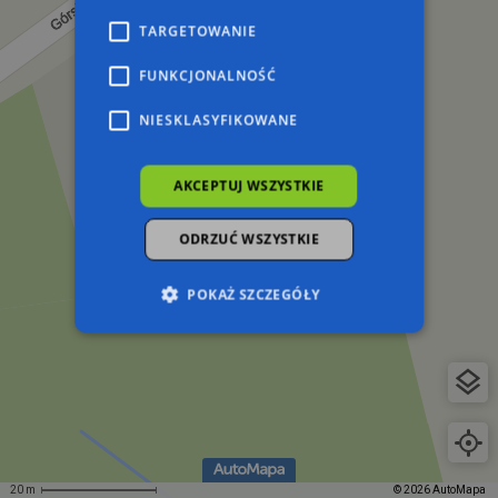
TARGETOWANIE
FUNKCJONALNOŚĆ
NIESKLASYFIKOWANE
AKCEPTUJ WSZYSTKIE
ODRZUĆ WSZYSTKIE
POKAŻ SZCZEGÓŁY
Niezbędne
Wydajność
Targetowanie
Funkcjonalność
Niesklasyfikowane
Niezbędne pliki cookie umożliwiają korzystanie z
podstawowych funkcji strony internetowej,
takich jak logowanie użytkownika i zarządzanie
20 m
© 2026 AutoMapa