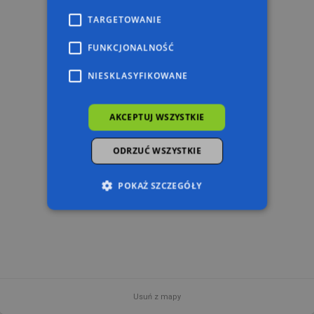
TARGETOWANIE
FUNKCJONALNOŚĆ
NIESKLASYFIKOWANE
AKCEPTUJ WSZYSTKIE
ODRZUĆ WSZYSTKIE
POKAŻ SZCZEGÓŁY
Niezbędne
Wydajność
Targetowanie
Funkcjonalność
Niesklasyfikowane
Niezbędne pliki cookie umożliwiają korzystanie z
podstawowych funkcji strony internetowej,
Usuń z mapy
takich jak logowanie użytkownika i zarządzanie
500 m
© 2026 AutoMapa