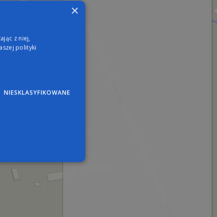
×
jąc z niej,
szej polityki
NIESKLASYFIKOWANE
wane
nie użytkownika i