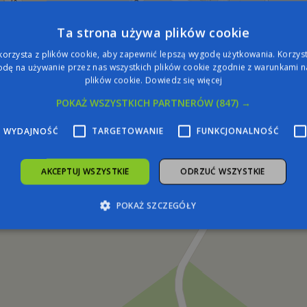
Ta strona używa plików cookie
korzysta z plików cookie, aby zapewnić lepszą wygodę użytkowania. Korzysta
dę na używanie przez nas wszystkich plików cookie zgodnie z warunkami na
plików cookie.
Dowiedz się więcej
POKAŻ WSZYSTKICH PARTNERÓW
(847) →
WYDAJNOŚĆ
TARGETOWANIE
FUNKCJONALNOŚĆ
AKCEPTUJ WSZYSTKIE
ODRZUĆ WSZYSTKIE
POKAŻ SZCZEGÓŁY
zbędne
Wydajność
Targetowanie
Funkcjonalność
Niesklasyfiko
żliwiają korzystanie z podstawowych funkcji strony internetowej, takich jak logowa
iezbędnych plików cookie nie można prawidłowo korzystać ze strony internetowej.