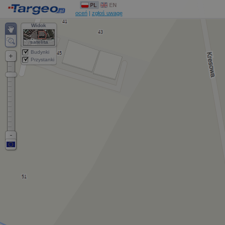
oceń
|
zgłoś uwagę
Widok
satelita
Budynki
Przystanki