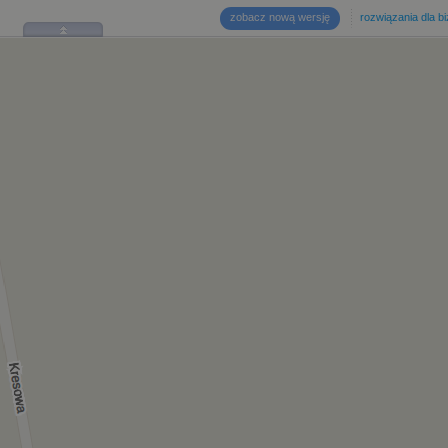
zobacz nową wersję
rozwiązania dla b