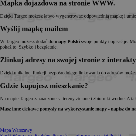
Mapka dojazdowa na stronie WWW.
_pk_id.1.c431
www.t
anj
Xandr 
.adnx
Dzięki Targeo możesz łatwo wygenerować odpowiednią mapkę i umieści
__gads
Googl
.targe
Wyślij mapkę mailem
_pk_ses.1.c431
www.t
OABLOCK
Pres
Srl
W Targeo możesz dodać do
mapy Polski
swoje punkty i opisać je. M
news.
pokaż to. Szybko i bezpłatnie.
_OACAP[2492]
news.
Zlinkuj adresy na swojej stronie z interak
IDE
Googl
.doubl
Dzięki unikalnej funkcji bezpośredniego linkowania do adresów może
Gdzie kupujesz mieszkanie?
CMPS
Casal
.casa
APC
.doubl
Na mapie Targeo zaznaczone są tereny zielone i zbiorniki wodne. A ta
OACAP
Reviv
Masz inne ciekawe pomysły na wykorzystanie mapy - napisz do na
and S
news.
Gdynp
Gemi
.hit.g
Mapa Warszawy
Korki Warszawa, Kraków, Poznań... - informacje z całej Polski