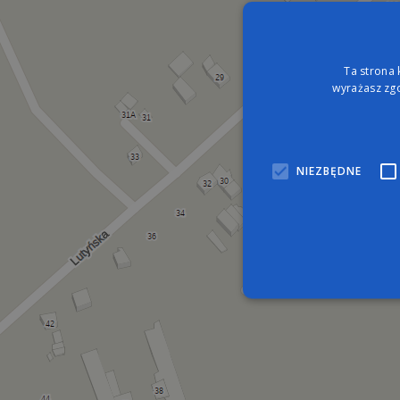
Ta strona 
wyrażasz zgo
NIEZBĘDNE
Nie
Niezbędne pliki cookie umo
zarządzanie kontem. Bez n