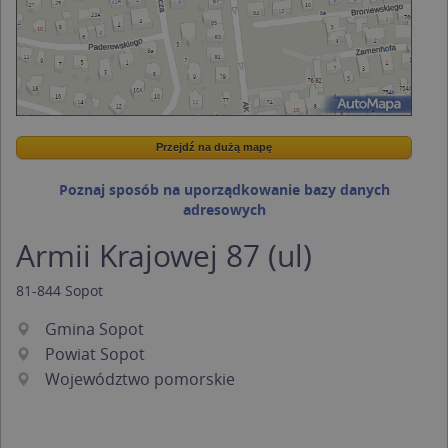
Przejdź na dużą mapę
Wstaw tę mapkę na swoją stronę
Przejdź na dużą mapę
Kreatorze map Targeo
Poznaj sposób na uporządkowanie bazy danych
adresowych
Armii Krajowej 87 (ul)
81-844
Sopot
Gmina Sopot
Powiat Sopot
Województwo pomorskie