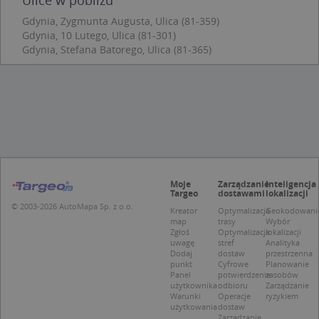
podstawowych funkcji strony internetowej, takich
Gdynia, Zygmunta Augusta, Ulica (81-359)
jak logowanie użytkownika i zarządzanie kontem.
Bez niezbędnych plików cookie nie można
Gdynia, 10 Lutego, Ulica (81-301)
prawidłowo korzystać ze strony internetowej.
Gdynia, Stefana Batorego, Ulica (81-365)
Provider
/
Okres
Nazwa
Opi
Domena
przechowywania
APPSESSID
.targeo.pl
Sesja
CookieScriptConsent
1 rok 1 miesiąc
Ten
CookieScript
jes
.targeo.pl
prz
Coo
Scr
zap
pre
Moje
Zarządzanie
Inteligencja
dot
Targeo
dostawami
lokalizacji
zg
© 2003-2026 AutoMapa Sp. z o.o.
uży
Kreator
Optymalizacja
Geokodowani
pli
map
trasy
Wybór
to 
Zgłoś
Optymalizacja
lokalizacji
aby
uwagę
stref
Analityka
coo
Dodaj
dostaw
przestrzenna
Scr
punkt
Cyfrowe
Planowanie
dzi
Panel
potwierdzenie
zasobów
pop
użytkownika
odbioru
Zarządzanie
Warunki
Operacje
ryzykiem
U
.targeo.pl
1 rok
użytkowania
dostaw
Zarządzanie