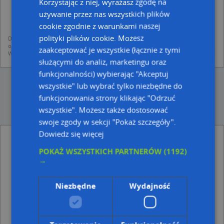
Korzystając z niej, wyrażasz zgodę na
dodania ich do bazy Targeo oraz publikacji w wyszukiwarce firm i na
mapach (art. 6 ust. 1 lit. f RODO)
używanie przez nas wszystkich plików
udostępniania danych o firmach partnerom biznesowym operatora (art.
cookie zgodnie z warunkami naszej
6 ust. 1 lit. f RODO)
polityki plików cookie. Możesz
Dane pochodzą z publicznych baz CEIDG, GUS, REGON, z firmowych stron www
oraz od podmiotów zewnętrznych.
zaakceptować je wszystkie (łącznie z tymi
Więcej informacji dot. RODO:
http://regulamin.automapa.pl/odo_przetwarzanie/
służącymi do analiz, marketingu oraz
funkcjonalności) wybierając "Akceptuj
wszystkie" lub wybrać tylko niezbędne do
funkcjonowania strony klikając "Odrzuć
wszystkie". Możesz także dostosować
swoje zgody w sekcji "Pokaż szczegóły".
Dowiedz się więcej
Aura Cosmetic - inne Przemysł, Firmy w
pobliżu
POKAŻ WSZYSTKICH PARTNERÓW
(1192)
→
Axis J P Stefowscy, 10 Lutego 11, 81-366 Gdynia
Indywidualna Praktyka Lekarska Daria Dec, on-line, 81-
547 Gdynia
Niezbędne
Wydajność
Łukasz Kajut Turboexpres, ul. Zygmunta Augusta 11,
81-359 Gdynia
Adresy w pobliżu