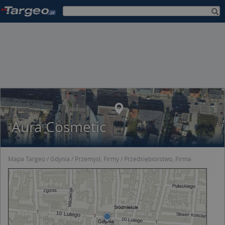
Aura Cosmetic
Mapa Targeo
Gdynia
Przemysł, Firmy
Przedsiębiorstwo, Firma