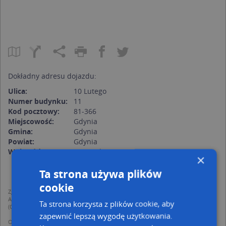
Dokładny adresu dojazdu:
Ulica:
10 Lutego
Numer budynku:
11
Kod pocztowy:
81-366
Miejscowość:
Gdynia
Gmina:
Gdynia
Powiat:
Gdynia
Województwo:
pomorskie
×
Ta strona używa plików
cookie
Zgodnie z Rozporządzeniem PE i Rady (UE) o Ochronie Danych Osobowych
Administratorem (RODO), administratorem danych jest AutoMapa sp. z o.o.
Ta strona korzysta z plików cookie, aby
(Operator) z siedzibą w Warszawie przy ulicy Domaniewskiej 37.
zapewnić lepszą wygodę użytkowania.
Operator przetwarza dane osobowe w celu: