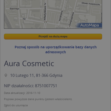
Przejdź na dużą mapę
Wstaw tę mapkę na swoją stronę
Przejdź na dużą mapę
Kreatorze map Targeo
Poznaj sposób na uporządkowanie bazy danych
adresowych
Aura Cosmetic
10 Lutego 11, 81-366 Gdynia
NIP działalności: 8751007751
Data aktualizacji: 2016-11-10
Popraw powyższe dane punktu (jestem właścicielem).
Zgłoś do usunięcia