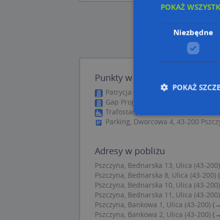
POKAŻ WSZYST
Niezbędne
Punkty w pobliżu
POKAŻ SZCZ
Patrycja Piekarska, Tkacka 7, 43-20
Gap Projekt, Piastowska 3, 43-200 
Trafostacja, Basztowa 7, 43-200 Ps
Parking, Dworcowa 4, 43-200 Pszcz
Nie
Adresy w pobliżu
Niezbędne pliki cook
zarządzanie kontem. 
Pszczyna, Bednarska 13, Ulica (43-200)
Pszczyna, Bednarska 8, Ulica (43-200)
Nazwa
Pszczyna, Bednarska 10, Ulica (43-200)
Pszczyna, Bednarska 11, Ulica (43-200)
APPSESSID
Pszczyna, Bankowa 1, Ulica (43-200)
(→
CookieScriptConse
Pszczyna, Bankowa 2, Ulica (43-200)
(→