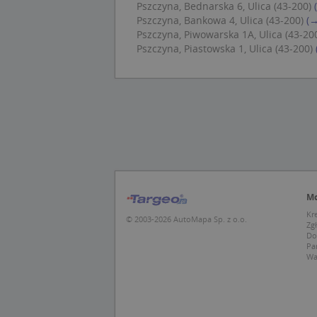
Pszczyna, Bednarska 6, Ulica (43-200)
Pszczyna, Bankowa 4, Ulica (43-200)
(→
Pszczyna, Piwowarska 1A, Ulica (43-20
U
Pszczyna, Piastowska 1, Ulica (43-200)
kloc
Nazwa
Nazwa
CrossDomainCooki
Pro
Nazwa
Do
_ga_DEEKR6C5LV
MUID
Mic
Cor
_ga
.cla
Mo
Kr
test_cookie
Goo
© 2003-2026 AutoMapa Sp. z o.o.
Zg
.dou
Do
Pa
Wa
IDE
Goo
_pk_id.1.c431
.dou
MUID
Mic