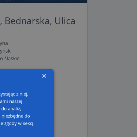
, Bednarska, Ulica
yna
yński
 śląskie
×
stając z niej,
kami naszej
 do analiz,
o niezbędne do
e zgody w sekcji