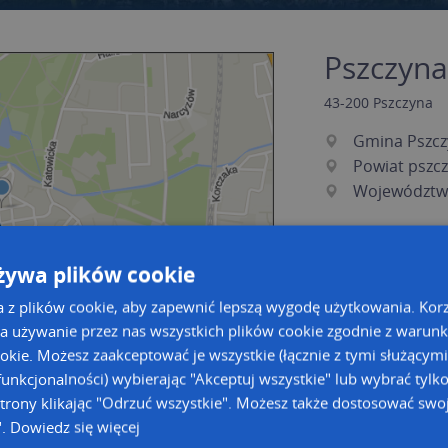
Pszczyna
43-200
Pszczyna
Gmina Pszcz
Powiat pszcz
Województwo
żywa plików cookie
a z plików cookie, aby zapewnić lepszą wygodę użytkowania. Korzy
a używanie przez nas wszystkich plików cookie zgodnie z warun
ookie. Możesz zaakceptować je wszystkie (łącznie z tymi służącymi
unkcjonalności) wybierając "Akceptuj wszystkie" lub wybrać tylk
a dużą mapę
a dużą mapę
trony klikając "Odrzuć wszystkie". Możesz także dostosować swoj
".
Dowiedz się więcej
acja tras dla Twojej branży
Kreatorze map Targeo