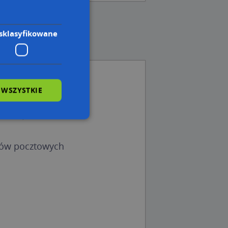
sklasyfikowane
 WSZYSTKIE
-200)
00)
(43-200)
wane
dów pocztowych
owanie użytkownika i
j.
 Cookie-Script.com
ch zgody