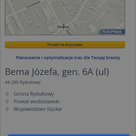
Przejdź na dużą mapę
Wstaw tę mapkę na swoją stronę
Przejdź na dużą mapę
Kreatorze map Targeo
Planowanie i optymalizacja tras dla Twojej branży
Bema Józefa, gen. 6A (ul)
44-280
Rydułtowy
Gmina Rydułtowy
Powiat wodzisławski
Województwo śląskie