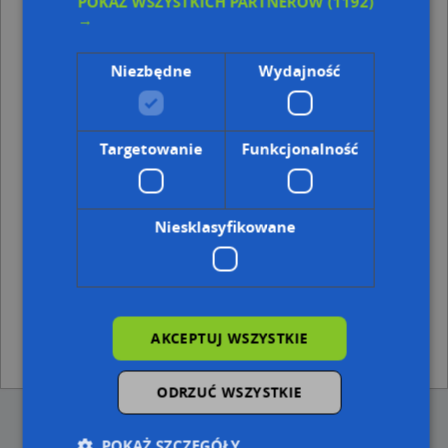
POKAŻ WSZYSTKICH PARTNERÓW
(1192)
Kod pocztowy 44-370
→
Punkty w pobliżu
Niezbędne
Wydajność
Zygfryd Hałacz, ul. Ofiar Terroru 58, 44-280 Rydułtowy
PKO Bank Polski, Ofiar Terroru 3, 44-280 Rydułtowy
Adresy w pobliżu
Targetowanie
Funkcjonalność
Rydułtowy, Bema Józefa, gen. 6, Ulica (44-280)
(→ 14 m)
Rydułtowy, Bema Józefa, gen. 8, Ulica (44-280)
(→ 15 m)
Rydułtowy, Ofiar Terroru 2C, Ulica (44-280)
(→ 17 m)
Niesklasyfikowane
Rydułtowy, Bema Józefa, gen. 4, Ulica (44-280)
(→ 20 m)
Rydułtowy, Bema Józefa, gen. 10, Ulica (44-280)
(→ 23 m)
Rydułtowy, Ofiar Terroru 2E, Ulica (44-280)
(→ 38 m)
Rydułtowy, Bema Józefa, gen. 2, Ulica (44-280)
(→ 38 m)
Rydułtowy, Ofiar Terroru 2B, Ulica (44-280)
(→ 58 m)
Rydułtowy, Ofiar Terroru 6F, Ulica (44-280)
(→ 65 m)
AKCEPTUJ WSZYSTKIE
Rydułtowy, Bema Józefa, gen. 7, Ulica (44-280)
(→ 82 m)
ODRZUĆ WSZYSTKIE
POKAŻ SZCZEGÓŁY