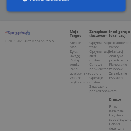
Niezbędne
Wydajność
Targetowanie
Moje
Zarządzanie
Inteligencja
Funkcjonalność
Niesklasyfikowane
Targeo
dostawami
lokalizacji
© 2003-2026 AutoMapa Sp. z o.o.
Niezbędne pliki cookie umożliwiają korzystanie z
Kreator
Optymalizacja
Geokodowani
map
trasy
Wybór
podstawowych funkcji strony internetowej, takich
Zgłoś
Optymalizacja
lokalizacji
jak logowanie użytkownika i zarządzanie kontem.
uwagę
stref
Analityka
Bez niezbędnych plików cookie nie można
Dodaj
dostaw
przestrzenna
prawidłowo korzystać ze strony internetowej.
punkt
Cyfrowe
Planowanie
Panel
potwierdzenie
zasobów
Provider
/
Okres
Nazwa
Opi
użytkownika
odbioru
Zarządzanie
Domena
przechowywania
Warunki
Operacje
ryzykiem
użytkowania
dostaw
APPSESSID
.targeo.pl
Sesja
Zarządzanie
podwykonawcami
CookieScriptConsent
1 rok 1 miesiąc
Ten
CookieScript
jes
.targeo.pl
Branże
prz
Coo
Firmy
Scr
kurierskie
zap
Logistyka
pre
specjalistyczn
dot
Handel
zg
detaliczny
uży