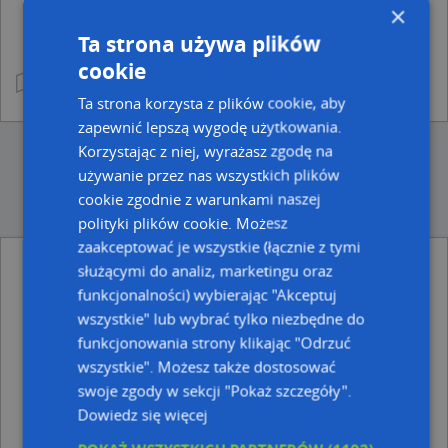
×
Ta strona używa plików
cookie
Ta strona korzysta z plików cookie, aby
zapewnić lepszą wygodę użytkowania.
Korzystając z niej, wyrażasz zgodę na
używanie przez nas wszystkich plików
cookie zgodnie z warunkami naszej
polityki plików cookie. Możesz
zaakceptować je wszystkie (łącznie z tymi
służącymi do analiz, marketingu oraz
Ulice w pobliżu
funkcjonalności) wybierając "Akceptuj
Rydułtowy, Zaułek Jana Margicioka i Leopolda Hałacza,
wszystkie" lub wybrać tylko niezbędne do
Ulica (44-280)
funkcjonowania strony klikając "Odrzuć
Rydułtowy, Klasztorna, Ulica (44-280)
wszystkie". Możesz także dostosować
Rydułtowy, św. Maksymiliana Marii Kolbego, Ulica (44-280)
swoje zgody w sekcji "Pokaż szczegóły".
Dowiedz się więcej
Najbliższe obszary kodów pocztowych
Kod pocztowy 44-280