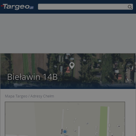
Bieławin 14B
Mapa Targeo
Adresy Chełm