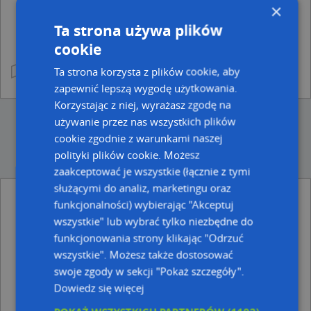
×
Ta strona używa plików
cookie
Ta strona korzysta z plików cookie, aby
zapewnić lepszą wygodę użytkowania.
Korzystając z niej, wyrażasz zgodę na
używanie przez nas wszystkich plików
cookie zgodnie z warunkami naszej
polityki plików cookie. Możesz
zaakceptować je wszystkie (łącznie z tymi
służącymi do analiz, marketingu oraz
funkcjonalności) wybierając "Akceptuj
Ulice w pobliżu
wszystkie" lub wybrać tylko niezbędne do
Chełm, Bieławin, Ulica (22-100)
funkcjonowania strony klikając "Odrzuć
Chełm, Biała, Ulica (22-100)
wszystkie". Możesz także dostosować
Chełm, Okszowska, Ulica (22-100)
swoje zgody w sekcji "Pokaż szczegóły".
Dowiedz się więcej
Najbliższe obszary kodów pocztowych
Kod pocztowy 22-100