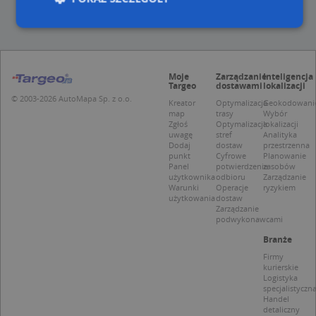
Niezbędne
Wydajność
Targetowanie
Moje
Zarządzanie
Inteligencja
Funkcjonalność
Niesklasyfikowane
Targeo
dostawami
lokalizacji
© 2003-2026 AutoMapa Sp. z o.o.
Niezbędne pliki cookie umożliwiają korzystanie z
Kreator
Optymalizacja
Geokodowani
map
trasy
Wybór
podstawowych funkcji strony internetowej, takich
Zgłoś
Optymalizacja
lokalizacji
jak logowanie użytkownika i zarządzanie kontem.
uwagę
stref
Analityka
Bez niezbędnych plików cookie nie można
Dodaj
dostaw
przestrzenna
prawidłowo korzystać ze strony internetowej.
punkt
Cyfrowe
Planowanie
Panel
potwierdzenie
zasobów
Provider
/
Okres
Nazwa
Opi
użytkownika
odbioru
Zarządzanie
Domena
przechowywania
Warunki
Operacje
ryzykiem
użytkowania
dostaw
APPSESSID
.targeo.pl
Sesja
Zarządzanie
podwykonawcami
CookieScriptConsent
1 rok 1 miesiąc
Ten
CookieScript
jes
.targeo.pl
Branże
prz
Coo
Firmy
Scr
kurierskie
zap
Logistyka
pre
specjalistyczn
dot
Handel
zg
detaliczny
uży