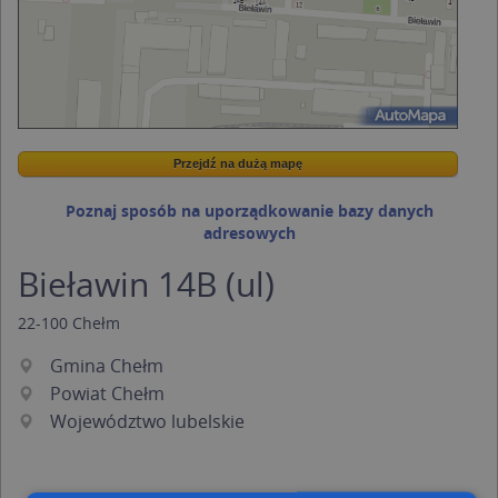
Przejdź na dużą mapę
Wstaw tę mapkę na swoją stronę
Przejdź na dużą mapę
Kreatorze map Targeo
Poznaj sposób na uporządkowanie bazy danych
adresowych
Bieławin 14B (ul)
22-100
Chełm
Gmina Chełm
Powiat Chełm
Województwo lubelskie