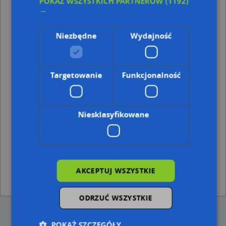
POKAŻ WSZYSTKICH PARTNERÓW
(1192)
→
Punkty w pobliżu
Lotto, Przyjaźni 5, 22-100 Chełm
Niezbędne
Wydajność
Parking TIR, Aleja Przyjaźni 5, 22-100 Chełm
Monitoring miejski, Rejowiecka, 22-100 Chełm
Adresy w pobliżu
Targetowanie
Funkcjonalność
Chełm, Bieławin 14A, Ulica (22-100)
(→ 24 m)
Chełm, Bieławin 14, Ulica (22-100)
(→ 48 m)
Chełm, Bieławin 12, Ulica (22-100)
(→ 67 m)
Niesklasyfikowane
Chełm, Bieławin 10, Ulica (22-100)
(→ 103 m)
Chełm, Bieławin 8, Ulica (22-100)
(→ 128 m)
Chełm, Bieławin 6, Ulica (22-100)
(→ 152 m)
Chełm, Bieławin 4B, Ulica (22-100)
(→ 189 m)
Chełm, Przyjaźni 17c, Aleja (22-100)
(→ 342 m)
Chełm, Okszówek 1, Ulica (22-100)
(→ 377 m)
AKCEPTUJ WSZYSTKIE
Chełm, Przyjaźni 19a, Aleja (22-100)
(→ 416 m)
ODRZUĆ WSZYSTKIE
POKAŻ SZCZEGÓŁY