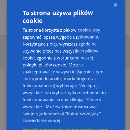
×
Ta strona używa plików
cookie
Ta strona korzysta z plików cookie, aby
zapewnić lepszą wygodę użytkowania.
Korzystając z niej, wyrażasz zgodę na
używanie przez nas wszystkich plików
cookie zgodnie z warunkami naszej
polityki plików cookie. Możesz
zaakceptować je wszystkie (łącznie z tymi
służącymi do analiz, marketingu oraz
Ulice w pobliżu
funkcjonalności) wybierając "Akceptuj
Tychy, Braterska, Ulica (43-100)
wszystkie" lub wybrać tylko niezbędne do
Tychy, Bohaterów Warszawy, Ulica (43-100)
funkcjonowania strony klikając "Odrzuć
Tychy, Stefana Batorego, Ulica (43-100)
wszystkie". Możesz także dostosować
swoje zgody w sekcji "Pokaż szczegóły".
Najbliższe obszary kodów pocztowych
Dowiedz się więcej
Kod pocztowy 43-100