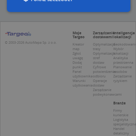
Niezbędne
Wydajność
Targetowanie
Moje
Zarządzanie
Inteligencja
Funkcjonalność
Niesklasyfikowane
Targeo
dostawami
lokalizacji
© 2003-2026 AutoMapa Sp. z o.o.
Niezbędne pliki cookie umożliwiają korzystanie z
Kreator
Optymalizacja
Geokodowani
map
trasy
Wybór
podstawowych funkcji strony internetowej, takich
Zgłoś
Optymalizacja
lokalizacji
jak logowanie użytkownika i zarządzanie kontem.
uwagę
stref
Analityka
Bez niezbędnych plików cookie nie można
Dodaj
dostaw
przestrzenna
prawidłowo korzystać ze strony internetowej.
punkt
Cyfrowe
Planowanie
Panel
potwierdzenie
zasobów
Provider
/
Okres
Nazwa
Opi
użytkownika
odbioru
Zarządzanie
Domena
przechowywania
Warunki
Operacje
ryzykiem
użytkowania
dostaw
APPSESSID
.targeo.pl
Sesja
Zarządzanie
podwykonawcami
CookieScriptConsent
1 rok 1 miesiąc
Ten
CookieScript
jes
.targeo.pl
Branże
prz
Coo
Firmy
Scr
kurierskie
zap
Logistyka
pre
specjalistyczn
dot
Handel
zg
detaliczny
uży