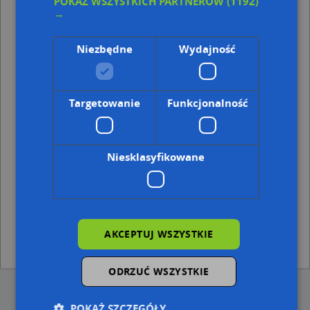
POKAŻ WSZYSTKICH PARTNERÓW
(1192)
Punkty w pobliżu
→
U Roberta Handel Art.Spożywczymi Robert Broś,
Budowlanych 38, 43-100 Tychy
Niezbędne
Wydajność
Adresy w pobliżu
Tychy, Bohaterów Warszawy 18, Ulica (43-100)
(→ 14 m)
Targetowanie
Funkcjonalność
Tychy, Bohaterów Warszawy 20, Ulica (43-100)
(→ 28 m)
Tychy, Bohaterów Warszawy 14, Ulica (43-100)
(→ 29 m)
Tychy, Bohaterów Warszawy 17, Ulica (43-100)
(→ 38 m)
Tychy, Bohaterów Warszawy 15, Ulica (43-100)
(→ 38 m)
Niesklasyfikowane
Tychy, Bohaterów Warszawy 12a, Ulica (43-100)
(→ 40 m)
Tychy, Bohaterów Warszawy 19, Ulica (43-100)
(→ 48 m)
Tychy, Bohaterów Warszawy 13, Ulica (43-100)
(→ 55 m)
Tychy, Hlonda Augusta, ks. kard. Prymasa 1, Ulica (43-100)
(→ 67 m)
Tychy, o. Innocentego Bocheńskiego 24, Ulica (43-100)
(→
AKCEPTUJ WSZYSTKIE
141 m)
ODRZUĆ WSZYSTKIE
POKAŻ SZCZEGÓŁY