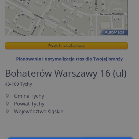
Przejdź na dużą mapę
Wstaw tę mapkę na swoją stronę
Przejdź na dużą mapę
Kreatorze map Targeo
Planowanie i optymalizacja tras dla Twojej branży
Bohaterów Warszawy 16 (ul)
43-100
Tychy
Gmina Tychy
Powiat Tychy
Województwo śląskie