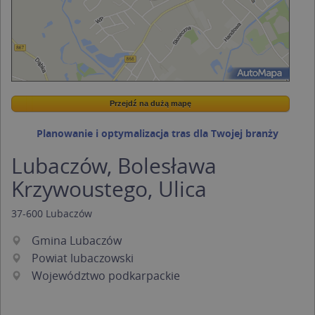
Przejdź na dużą mapę
Wstaw tę mapkę na swoją stronę
Przejdź na dużą mapę
Kreatorze map Targeo
Planowanie i optymalizacja tras dla Twojej branży
Lubaczów, Bolesława
Krzywoustego, Ulica
37-600
Lubaczów
Gmina Lubaczów
Powiat lubaczowski
Województwo podkarpackie