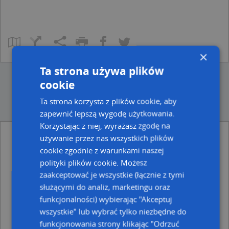
×
Ta strona używa plików
cookie
Ta strona korzysta z plików cookie, aby
zapewnić lepszą wygodę użytkowania.
Korzystając z niej, wyrażasz zgodę na
Punkty w pobliżu
używanie przez nas wszystkich plików
cookie zgodnie z warunkami naszej
RK Group, ul. Płk. Stanisława Dąbka 2B, 37-600
Lubaczów
polityki plików cookie. Możesz
ORLEN Paczka Automat, Nowa 15B, 37-600 Lubaczów
zaakceptować je wszystkie (łącznie z tymi
Planet Cash, Rynek 28, 37-600 Lubaczów
służącymi do analiz, marketingu oraz
Magnolia, Rynek 18, 37-600 Lubaczów
funkcjonalności) wybierając "Akceptuj
wszystkie" lub wybrać tylko niezbędne do
Adresy w pobliżu
funkcjonowania strony klikając "Odrzuć
Lubaczów, Bolesława Krzywoustego 4, Ulica (37-600)
(→