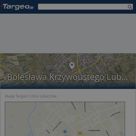
Bolesława Krzywoustego Lubaczów
Mapa Targeo
Ulice Lubaczów