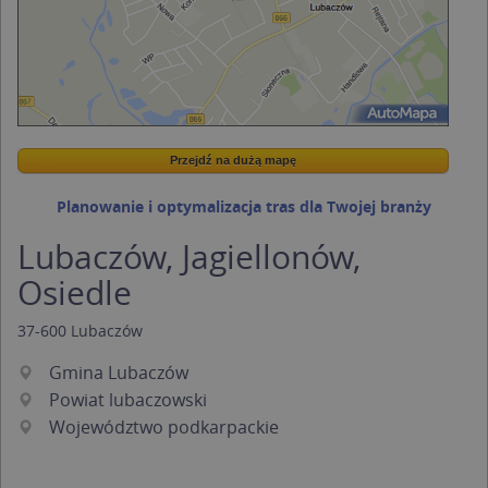
Przejdź na dużą mapę
Wstaw tę mapkę na swoją stronę
Przejdź na dużą mapę
Kreatorze map Targeo
Planowanie i optymalizacja tras dla Twojej branży
Lubaczów, Jagiellonów,
Osiedle
37-600
Lubaczów
Gmina Lubaczów
Powiat lubaczowski
Województwo podkarpackie