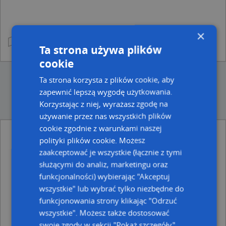
×
Ta strona używa plików
cookie
Ta strona korzysta z plików cookie, aby
zapewnić lepszą wygodę użytkowania.
Korzystając z niej, wyrażasz zgodę na
używanie przez nas wszystkich plików
cookie zgodnie z warunkami naszej
Punkty w pobliżu
polityki plików cookie. Możesz
Romcaar, Osiedle Jagiellonów 7A, 37-600 Lubaczów
zaakceptować je wszystkie (łącznie z tymi
Gabinet Stomatologiczny Lek Stom, ul. Gen. Grota-
służącymi do analiz, marketingu oraz
Roweckiego 15, 37-600 Lubaczów
funkcjonalności) wybierając "Akceptuj
Play, Ul. Rynek 27, 37-600 Lubaczów
wszystkie" lub wybrać tylko niezbędne do
Żabka, Rynek 30A/, 37-600 Lubaczów
HML SPÓŁKA Z OGRANICZONĄ
funkcjonowania strony klikając "Odrzuć
ODPOWIEDZIALNOŚCIĄ, Rynek 2 lok. 3, 37-600 Lubaczów
wszystkie". Możesz także dostosować
swoje zgody w sekcji "Pokaż szczegóły".