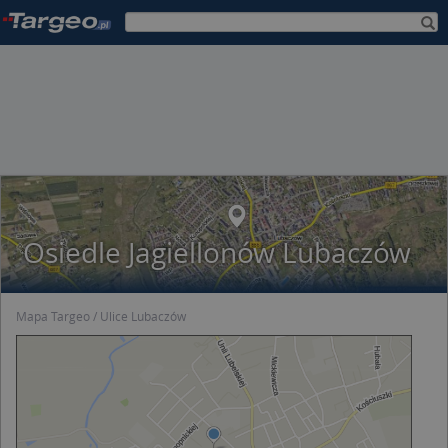
Osiedle Jagiellonów Lubaczów
Mapa Targeo
Ulice Lubaczów