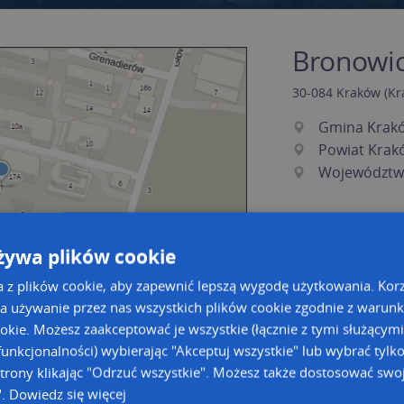
Bronowic
30-084
Kraków
(Kr
Gmina Krak
Powiat Krak
Województw
żywa plików cookie
a z plików cookie, aby zapewnić lepszą wygodę użytkowania. Korzy
a używanie przez nas wszystkich plików cookie zgodnie z warun
ookie. Możesz zaakceptować je wszystkie (łącznie z tymi służącymi
unkcjonalności) wybierając "Akceptuj wszystkie" lub wybrać tylk
a dużą mapę
a dużą mapę
trony klikając "Odrzuć wszystkie". Możesz także dostosować swoj
".
Dowiedz się więcej
acja tras dla Twojej branży
Kreatorze map Targeo