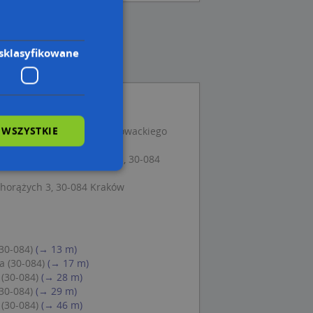
sklasyfikowane
 WSZYSTKIE
dowlane, ul. Bartosza Głowackiego
i Szczęsny, Bronowicka 31, 30-084
orążych 3, 30-084 Kraków
wane
owanie użytkownika i
j.
(30-084)
(→ 13 m)
a (30-084)
(→ 17 m)
 (30-084)
(→ 28 m)
(30-084)
(→ 29 m)
 (30-084)
(→ 46 m)
 Cookie-Script.com