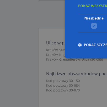
POKAŻ WSZYST
Niezbędne
Ulice w pobliżu
POKAŻ SZCZ
Kraków, Staszczyka Adama, Ulica (30-1
Kraków, Krzywy Zaułek, Ulica (30-123)
Kraków, Grenadierów, Ulica (30-085)
Nie
Najbliższe obszary kodów po
Niezbędne pliki cook
Kod pocztowy 30-150
zarządzanie kontem. 
Kod pocztowy 30-084
Kod pocztowy 30-070
Nazwa
APPSESSID
CookieScriptConse