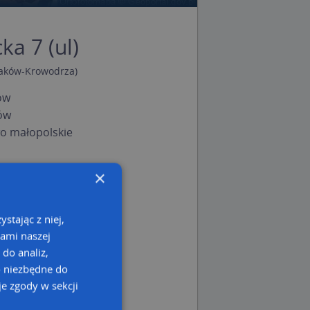
ka 7 (ul)
aków-Krowodrza)
ów
ów
o małopolskie
×
stając z niej,
kami naszej
 do analiz,
o niezbędne do
e zgody w sekcji