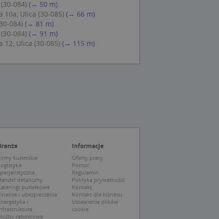
 (30-084)
(→ 50 m)
ch zgody
eczne, aby baner
 10a, Ulica (30-085)
(→ 66 m)
ie.
(30-084)
(→ 81 m)
 (30-084)
(→ 91 m)
 12, Ulica (30-085)
(→ 115 m)
wywania
Opis
siąc
ytics do
mę Microsoft jako
awić za pomocą
niversal Analytics -
ie uważa się, że
ywanej usługi
soft, umożliwiając
zróżniania
Branże
Informacje
 losowo
a. Jest on
tórego właścicielem
irmy kurierskie
Oferty pracy
ie i służy do
wiedzającego witrynę
Logistyka
Pomoc
sesji i kampanii na
pecjalistyczna
Regulamin
andel detaliczny
Polityka prywatności
ck i zawiera
Cateringi pudełkowe
Kontakt
ą analityki
wy korzysta z
inanse i ubezpieczenia
Kontakt dla biznesu
o pomocy
 użytkownik
nergetyka i
Ustawienia plików
edzających i
tryny.
ie typu wzorzec, w
nfrastruktura
cookie
ria cyfr i liter, co
Służby ratunkowe
mę Microsoft jako