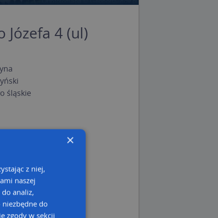
 Józefa 4 (ul)
yna
yński
 śląskie
×
stając z niej,
kami naszej
 do analiz,
o niezbędne do
e zgody w sekcji