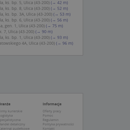
 ks. bp. 5, Ulica (43-200)
(→ 42 m)
 Cookie-Script.com
 ks. bp. 8, Ulica (43-200)
(→ 52 m)
ch zgody
 ks. bp. 3A, Ulica (43-200)
(→ 53 m)
eczne, aby baner
ie.
 ks. bp. 6, Ulica (43-200)
(→ 56 m)
, gen. 1, Ulica (43-200)
(→ 75 m)
. 7, Ulica (43-200)
(→ 90 m)
 ks. bp. 1, Ulica (43-200)
(→ 93 m)
atowskiego 4A, Ulica (43-200)
(→ 96 m)
wywania
Opis
siąc
ytics do
mę Microsoft jako
awić za pomocą
niversal Analytics -
ie uważa się, że
ywanej usługi
soft, umożliwiając
zróżniania
 losowo
a. Jest on
tórego właścicielem
Branże
Informacje
ie i służy do
wiedzającego witrynę
sesji i kampanii na
irmy kurierskie
Oferty pracy
Logistyka
Pomoc
ck i zawiera
pecjalistyczna
Regulamin
ą analityki
wy korzysta z
andel detaliczny
Polityka prywatności
o pomocy
 użytkownik
Cateringi pudełkowe
Kontakt
edzających i
tryny.