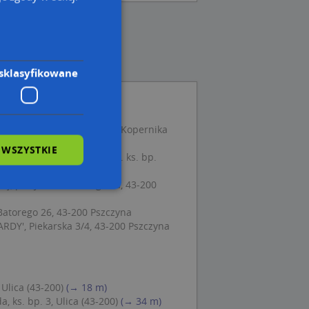
sklasyfikowane
lność Gospodarcza, ul. M. Kopernika
 WSZYSTKIE
ndlowo-Usługowe Kliś, ul. ks. bp.
na
, płk. Jana Kilińskiego 5a, 43-200
 Batorego 26, 43-200 Pszczyna
wane
Y', Piekarska 3/4, 43-200 Pszczyna
owanie użytkownika i
j.
Ulica (43-200)
(→ 18 m)
 ks. bp. 3, Ulica (43-200)
(→ 34 m)