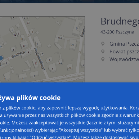
Brudnego
43-200
Pszczyna
Gmina Pszcz
Powiat pszcz
Województwo
żywa plików cookie
a z plików cookie, aby zapewnić lepszą wygodę użytkowania. Korzy
a używanie przez nas wszystkich plików cookie zgodnie z warun
ookie. Możesz zaakceptować je wszystkie (łącznie z tymi służącymi
a dużą mapę
a dużą mapę
unkcjonalności) wybierając "Akceptuj wszystkie" lub wybrać tylk
acja tras dla Twojej branży
trony klikając "Odrzuć wszystkie". Możesz także dostosować swoj
Kreatorze map Targeo