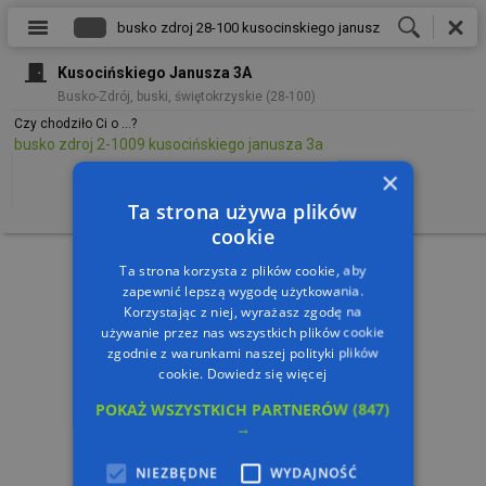
Kusocińskiego Janusza 3A
Busko-Zdrój, buski, świętokrzyskie (28-100)
Czy chodziło Ci o ...?
busko zdroj 2-1009 kusocińskiego janusza 3a
×
Ta strona używa plików
cookie
Ta strona korzysta z plików cookie, aby
zapewnić lepszą wygodę użytkowania.
Korzystając z niej, wyrażasz zgodę na
używanie przez nas wszystkich plików cookie
zgodnie z warunkami naszej polityki plików
cookie.
Dowiedz się więcej
POKAŻ WSZYSTKICH PARTNERÓW
(847)
→
NIEZBĘDNE
WYDAJNOŚĆ