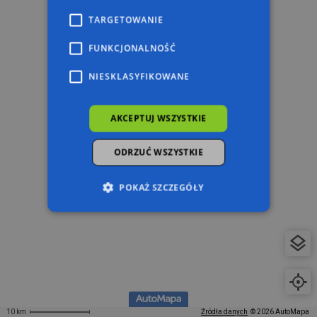
TARGETOWANIE
FUNKCJONALNOŚĆ
NIESKLASYFIKOWANE
AKCEPTUJ WSZYSTKIE
ODRZUĆ WSZYSTKIE
POKAŻ SZCZEGÓŁY
Niezbędne
Wydajność
Targetowanie
Funkcjonalność
Niesklasyfikowane
Niezbędne pliki cookie umożliwiają korzystanie z
podstawowych funkcji strony internetowej,
takich jak logowanie użytkownika i zarządzanie
10 km
Źródła danych
© 2026 AutoMapa