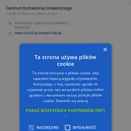
Centrum Kształcenia Ustawicznego
PL
TRASA
Szkoła kształcenia ustawicznego
Harcmistrz Izydory Kossowskiej 1,
Przemyśl
www.ckziu2.przemysl.edu.pl
×
Ta strona używa plików
cookie
Ta strona korzysta z plików cookie, aby
zapewnić lepszą wygodę użytkowania.
Korzystając z niej, wyrażasz zgodę na
używanie przez nas wszystkich plików cookie
zgodnie z warunkami naszej polityki plików
cookie.
Dowiedz się więcej
POKAŻ WSZYSTKICH PARTNERÓW
(847)
→
NIEZBĘDNE
WYDAJNOŚĆ