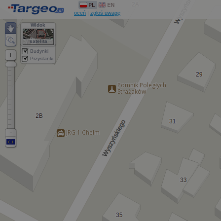
oceń
|
zgłoś uwagę
Widok
satelita
Budynki
Przystanki
Pomnik Poległych
Strażaków
JRG 1 Chełm