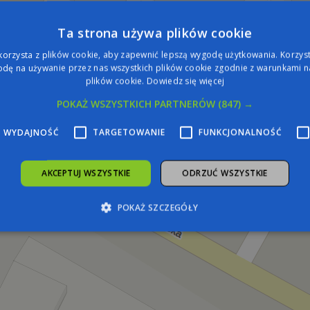
Ta strona używa plików cookie
korzysta z plików cookie, aby zapewnić lepszą wygodę użytkowania. Korzysta
dę na używanie przez nas wszystkich plików cookie zgodnie z warunkami na
plików cookie.
Dowiedz się więcej
POKAŻ WSZYSTKICH PARTNERÓW
(847) →
WYDAJNOŚĆ
TARGETOWANIE
FUNKCJONALNOŚĆ
AKCEPTUJ WSZYSTKIE
ODRZUĆ WSZYSTKIE
POKAŻ SZCZEGÓŁY
zbędne
Wydajność
Targetowanie
Funkcjonalność
Niesklasyfiko
żliwiają korzystanie z podstawowych funkcji strony internetowej, takich jak logowa
iezbędnych plików cookie nie można prawidłowo korzystać ze strony internetowej.