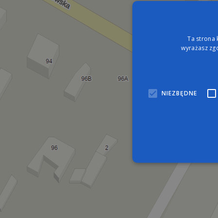
Ta strona 
wyrażasz zgo
NIEZBĘDNE
Nie
Niezbędne pliki cookie umo
zarządzanie kontem. Bez n