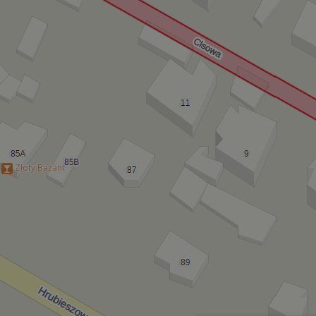
Złoty Bażant