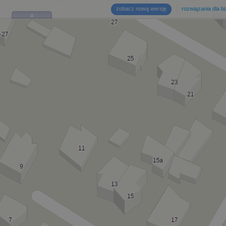
zobacz nową wersję
rozwiązania dla b