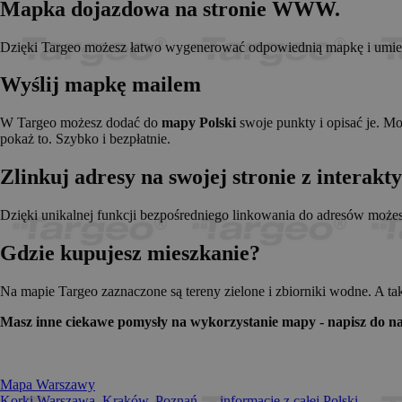
Mapka dojazdowa na stronie WWW.
_pk_id.1.c431
www.t
anj
Xandr 
.adnx
Dzięki Targeo możesz łatwo wygenerować odpowiednią mapkę i umieści
__gads
Googl
.targe
Wyślij mapkę mailem
_pk_ses.1.c431
www.t
OABLOCK
Pres
Srl
W Targeo możesz dodać do
mapy Polski
swoje punkty i opisać je. M
news.
pokaż to. Szybko i bezpłatnie.
_OACAP[2492]
news.
Zlinkuj adresy na swojej stronie z interak
IDE
Googl
.doubl
Dzięki unikalnej funkcji bezpośredniego linkowania do adresów może
Gdzie kupujesz mieszkanie?
CMPS
Casal
.casa
APC
.doubl
Na mapie Targeo zaznaczone są tereny zielone i zbiorniki wodne. A ta
OACAP
Reviv
Masz inne ciekawe pomysły na wykorzystanie mapy - napisz do na
and S
news.
Gdynp
Gemi
.hit.g
Mapa Warszawy
Korki Warszawa, Kraków, Poznań... - informacje z całej Polski