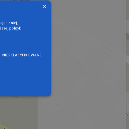
×
jąc z niej,
szej polityki
NIESKLASYFIKOWANE
wane
nie użytkownika i