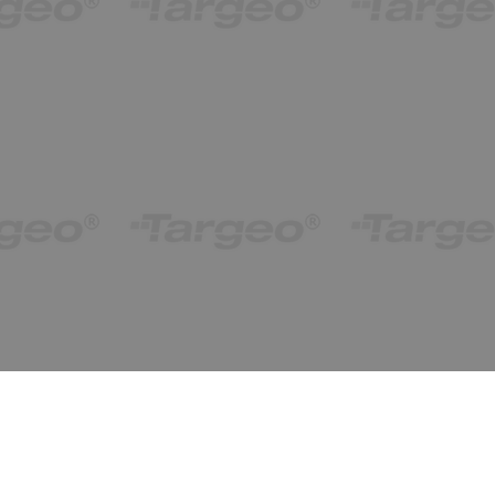
obiekty od 1 do 1 (z 1)
Ostatnio znalezione
wyczyść
ukryj
Cisowa