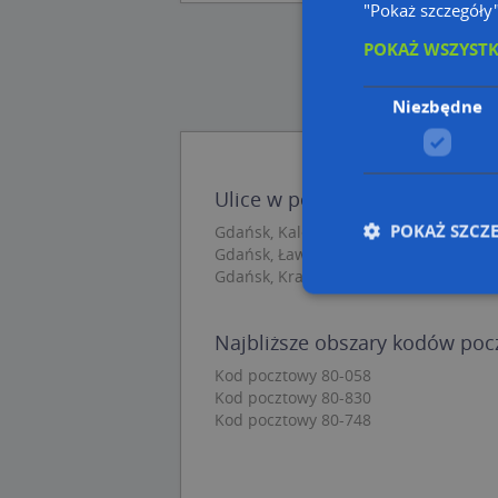
"Pokaż szczegóły
POKAŻ WSZYST
Niezbędne
Ulice w pobliżu
POKAŻ SZCZ
Gdańsk, Kaletnicza, Ulica (80-831)
Gdańsk, Ławnicza, Ulica (80-828)
Gdańsk, Kramarska, Ulica (80-830)
Najbliższe obszary kodów po
Nie
Kod pocztowy 80-058
Niezbędne pliki cook
Kod pocztowy 80-830
zarządzanie kontem. 
Kod pocztowy 80-748
Nazwa
APPSESSID