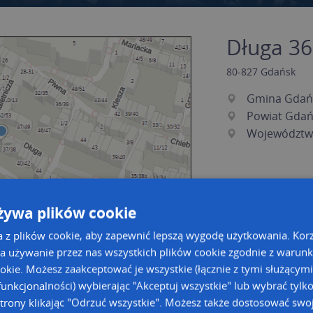
Długa 36 
80-827
Gdańsk
Gmina Gdań
Powiat Gdań
Województw
żywa plików cookie
a z plików cookie, aby zapewnić lepszą wygodę użytkowania. Korzy
a używanie przez nas wszystkich plików cookie zgodnie z warun
ookie. Możesz zaakceptować je wszystkie (łącznie z tymi służącymi
a dużą mapę
a dużą mapę
unkcjonalności) wybierając "Akceptuj wszystkie" lub wybrać tylk
trony klikając "Odrzuć wszystkie". Możesz także dostosować swoj
acja tras dla Twojej branży
Kreatorze map Targeo