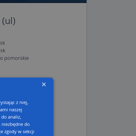
(ul)
sk
sk
o pomorskie
×
stając z niej,
kami naszej
 do analiz,
o niezbędne do
e zgody w sekcji