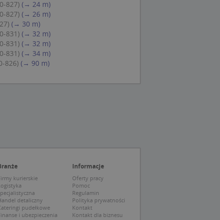
0-827)
(→ 24 m)
 Cookie-Script.com
0-827)
(→ 26 m)
ch zgody
eczne, aby baner
27)
(→ 30 m)
ie.
0-831)
(→ 32 m)
0-831)
(→ 32 m)
0-831)
(→ 34 m)
0-826)
(→ 90 m)
wywania
Opis
siąc
ytics do
mę Microsoft jako
awić za pomocą
niversal Analytics -
ie uważa się, że
ywanej usługi
soft, umożliwiając
zróżniania
 losowo
a. Jest on
tórego właścicielem
Branże
Informacje
ie i służy do
wiedzającego witrynę
sesji i kampanii na
irmy kurierskie
Oferty pracy
Logistyka
Pomoc
pecjalistyczna
Regulamin
ck i zawiera
ą analityki
wy korzysta z
andel detaliczny
Polityka prywatności
o pomocy
 użytkownik
Cateringi pudełkowe
Kontakt
edzających i
tryny.
inanse i ubezpieczenia
Kontakt dla biznesu
ie typu wzorzec, w