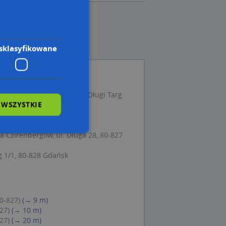
sklasyfikowane
 Tours Teresa Szajda, ul. Długi Targ
 WSZYSTKIE
, 80-831 Gdańsk
 80-831 Gdańsk
 Czirenbergów, ul. Długa 28, 80-827
wane
g 1/1, 80-828 Gdańsk
owanie użytkownika i
j.
0-827)
(→ 9 m)
27)
(→ 10 m)
27)
(→ 20 m)