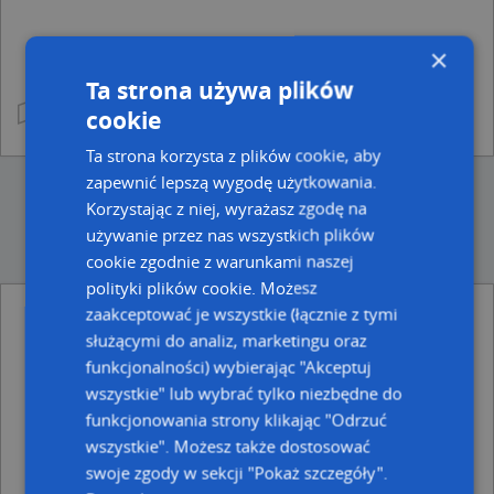
×
Ta strona używa plików
cookie
Ta strona korzysta z plików cookie, aby
zapewnić lepszą wygodę użytkowania.
Korzystając z niej, wyrażasz zgodę na
używanie przez nas wszystkich plików
cookie zgodnie z warunkami naszej
polityki plików cookie. Możesz
zaakceptować je wszystkie (łącznie z tymi
Punkty w pobliżu
służącymi do analiz, marketingu oraz
Icon Fabrika, Złotników 13/18, 80-834 Gdańsk
funkcjonalności) wybierając "Akceptuj
Sklep Papierniczy C Y R K i E L, ul. św. Ducha 67/71, 80-
wszystkie" lub wybrać tylko niezbędne do
834 Gdańsk
Parkomat, pon-pt 9:00-17:00, Gdańsk
funkcjonowania strony klikając "Odrzuć
Hans Memling 018, Podkramarska 5, 80-834 Gdańsk
wszystkie". Możesz także dostosować
swoje zgody w sekcji "Pokaż szczegóły".
Adresy w pobliżu