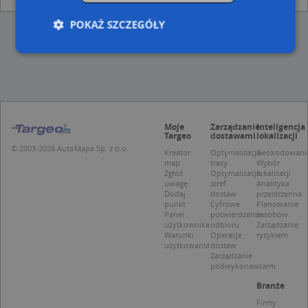
POKAŻ SZCZEGÓŁY
Niezbędne
Wydajność
Targetowanie
Funkcjonalność
Niesklasyfikowane
Niezbędne pliki cookie umożliwiają korzystanie z
Moje
Zarządzanie
Inteligencja
Targeo
dostawami
lokalizacji
podstawowych funkcji strony internetowej, takich
jak logowanie użytkownika i zarządzanie kontem.
© 2003-2026 AutoMapa Sp. z o.o.
Kreator
Optymalizacja
Geokodowani
Bez niezbędnych plików cookie nie można
map
trasy
Wybór
prawidłowo korzystać ze strony internetowej.
Zgłoś
Optymalizacja
lokalizacji
uwagę
stref
Analityka
Provider
/
Okres
Dodaj
dostaw
przestrzenna
Nazwa
Opi
Domena
przechowywania
punkt
Cyfrowe
Planowanie
Panel
potwierdzenie
zasobów
APPSESSID
.targeo.pl
Sesja
użytkownika
odbioru
Zarządzanie
Warunki
Operacje
ryzykiem
CookieScriptConsent
1 rok 1 miesiąc
Ten
CookieScript
użytkowania
dostaw
jes
.targeo.pl
Zarządzanie
prz
podwykonawcami
Coo
Scr
Branże
zap
pre
Firmy