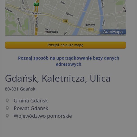
Przejdź na dużą mapę
Wstaw tę mapkę na swoją stronę
Przejdź na dużą mapę
Kreatorze map Targeo
Poznaj sposób na uporządkowanie bazy danych
adresowych
Gdańsk, Kaletnicza, Ulica
80-831
Gdańsk
Gmina Gdańsk
Powiat Gdańsk
Województwo pomorskie