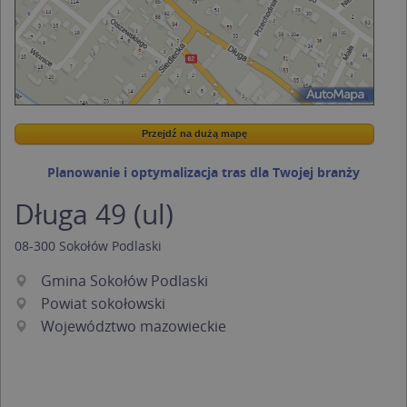
Przejdź na dużą mapę
Wstaw tę mapkę na swoją stronę
Przejdź na dużą mapę
Kreatorze map Targeo
Planowanie i optymalizacja tras dla Twojej branży
Długa 49 (ul)
08-300
Sokołów Podlaski
Gmina Sokołów Podlaski
Powiat sokołowski
Województwo mazowieckie