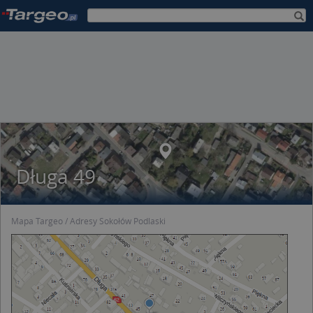
Długa 49
Mapa Targeo
Adresy Sokołów Podlaski